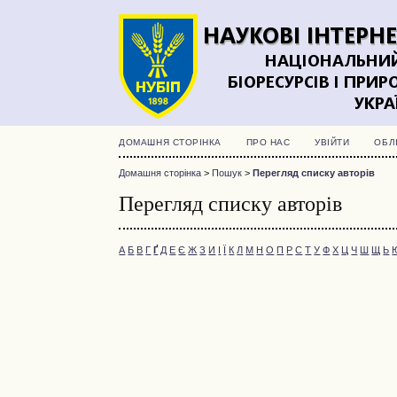
ДОМАШНЯ СТОРІНКА
ПРО НАС
УВІЙТИ
ОБЛ
Домашня сторінка
>
Пошук
>
Перегляд списку авторів
Перегляд списку авторів
А
Б
В
Г
Ґ
Д
Е
Є
Ж
З
И
І
Ї
К
Л
М
Н
О
П
Р
С
Т
У
Ф
Х
Ц
Ч
Ш
Щ
Ь