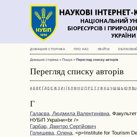
ДОМАШНЯ СТОРІНКА
ПРО НАС
УВІЙТИ
ОБЛІКОВИ
Домашня сторінка
>
Пошук
>
Перегляд списку авторів
Перегляд списку авторів
А
Б
В
Г
Ґ
Д
Е
Є
Ж
З
И
І
Ї
К
Л
М
Н
О
П
Р
С
Т
У
Ф
Х
Ц
Ч
Ш
Щ
Ь
Ю
Я
Всі
Г
Галаєва, Людмила Валентинівна
, Факультет
НУБіП України<br />
Гарбар, Дмитро Сергійович
Голишева, Олена
, <p>Institute for Tourism 