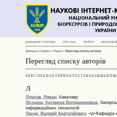
ДОМАШНЯ СТОРІНКА
ПРО НАС
УВІЙТИ
ОБЛІКОВИ
Домашня сторінка
>
Пошук
>
Перегляд списку авторів
Перегляд списку авторів
А
Б
В
Г
Ґ
Д
Е
Є
Ж
З
И
І
Ї
К
Л
М
Н
О
П
Р
С
Т
У
Ф
Х
Ц
Ч
Ш
Щ
Ь
Ю
Я
Всі
Л
Ліпатов, Роман
, бакалавр
Лісіцина, Катерина Володимирівна
, Запоріз
інформаційних технологій
Лахно, Валерій Анатолійович
, <p>Кафедра 