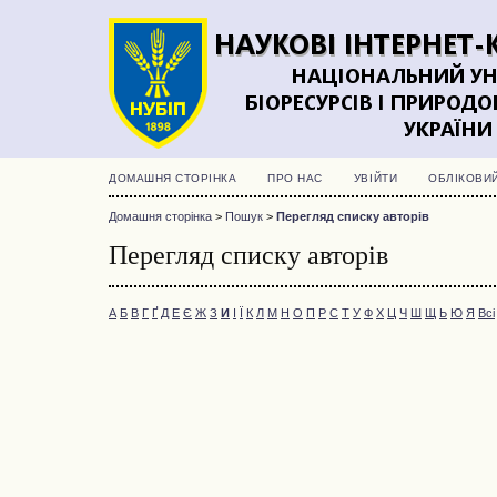
ДОМАШНЯ СТОРІНКА
ПРО НАС
УВІЙТИ
ОБЛІКОВИ
Домашня сторінка
>
Пошук
>
Перегляд списку авторів
Перегляд списку авторів
А
Б
В
Г
Ґ
Д
Е
Є
Ж
З
И
І
Ї
К
Л
М
Н
О
П
Р
С
Т
У
Ф
Х
Ц
Ч
Ш
Щ
Ь
Ю
Я
Всі