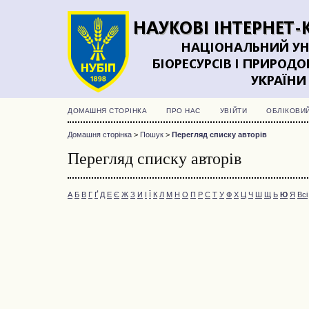
ДОМАШНЯ СТОРІНКА
ПРО НАС
УВІЙТИ
ОБЛІКОВИ
Домашня сторінка
>
Пошук
>
Перегляд списку авторів
Перегляд списку авторів
А
Б
В
Г
Ґ
Д
Е
Є
Ж
З
И
І
Ї
К
Л
М
Н
О
П
Р
С
Т
У
Ф
Х
Ц
Ч
Ш
Щ
Ь
Ю
Я
Всі