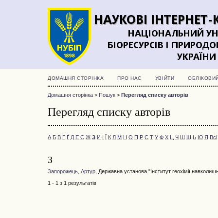
ДОМАШНЯ СТОРІНКА
ПРО НАС
УВІЙТИ
ОБЛІКОВИ
Домашня сторінка
>
Пошук
>
Перегляд списку авторів
Перегляд списку авторів
А
Б
В
Г
Ґ
Д
Е
Є
Ж
З
И
І
Ї
К
Л
М
Н
О
П
Р
С
Т
У
Ф
Х
Ц
Ч
Ш
Щ
Ь
Ю
Я
Всі
З
Запорожець, Артур
, Державна установа "Інститут геохімії навколи
1 - 1 з 1 результатів