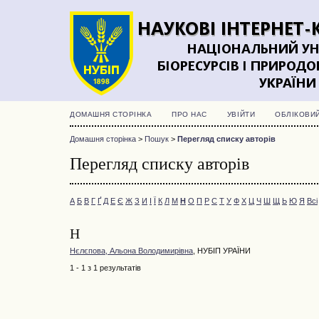
ДОМАШНЯ СТОРІНКА
ПРО НАС
УВІЙТИ
ОБЛІКОВИ
Домашня сторінка
>
Пошук
>
Перегляд списку авторів
Перегляд списку авторів
А
Б
В
Г
Ґ
Д
Е
Є
Ж
З
И
І
Ї
К
Л
М
Н
О
П
Р
С
Т
У
Ф
Х
Ц
Ч
Ш
Щ
Ь
Ю
Я
Всі
Н
Нєлєпова, Альона Володимирівна
, НУБІП УРАЇНИ
1 - 1 з 1 результатів