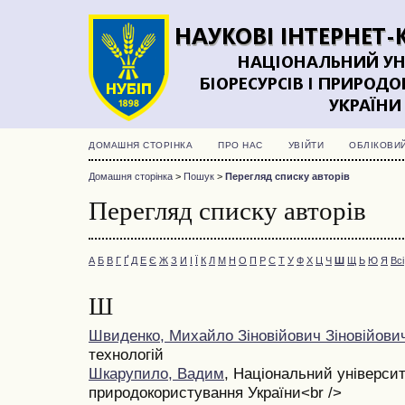
ДОМАШНЯ СТОРІНКА
ПРО НАС
УВІЙТИ
ОБЛІКОВИ
Домашня сторінка
>
Пошук
>
Перегляд списку авторів
Перегляд списку авторів
А
Б
В
Г
Ґ
Д
Е
Є
Ж
З
И
І
Ї
К
Л
М
Н
О
П
Р
С
Т
У
Ф
Х
Ц
Ч
Ш
Щ
Ь
Ю
Я
Всі
Ш
Швиденко, Михайло Зіновійович Зіновійови
технологій
Шкарупило, Вадим
, Національний університ
природокористування України<br />