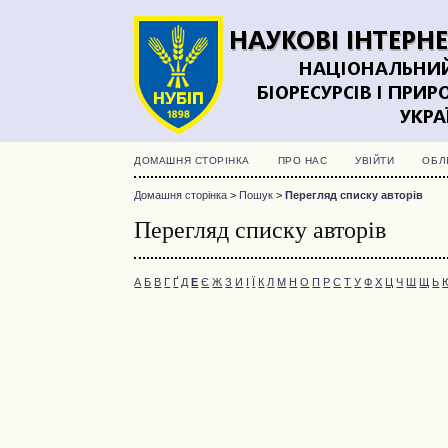
ДОМАШНЯ СТОРІНКА
ПРО НАС
УВІЙТИ
ОБЛ
Домашня сторінка
>
Пошук
>
Перегляд списку авторів
Перегляд списку авторів
А
Б
В
Г
Ґ
Д
Е
Є
Ж
З
И
І
Ї
К
Л
М
Н
О
П
Р
С
Т
У
Ф
Х
Ц
Ч
Ш
Щ
Ь