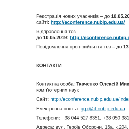
Реєстрація нових учасників – до
10.05.2
сайті:
http://econference.nubip.edu.ua/
Відправлення тез –
до
10.05.2019
:
http://econference.nubip.
Повідомлення про прийняття тез – до
13
КОНТАКТИ
Контактна особа:
Ткаченко Олексій Ми
комп’ютерних наук
Сайт:
http://econference.nubip.edu.ua/inde
Електронна пошта:
grpi@it.nubip.edu.ua
Телефони: +38 044 527 8351, +38 050 38
Адреса: вул. Героїв Оборони, 16а, к.204,