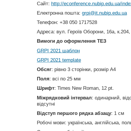
Сайт:
http://econference.nubip.edu.ua/inde
Електронна пошта:
grpi@it.nubip.edu.ua
Телефон: +38 050 1717528
Адреса: вул. Героїв Оборони, 16а, к.204,
Вимоги до оформлення ТЕЗ
GRPI 2021 шаблон
GRPI 2021 template
Обсяг
: рівно 3 сторінки, розмір А4
Поля
: всі по 25 мм
Шрифт
: Times New Roman, 12 pt.
Міжрядковий інтервал
: одинарний, від
відсутні
Відступ першого рядка абзацу
: 1 см
Робочі мови: українська, англійська, пол