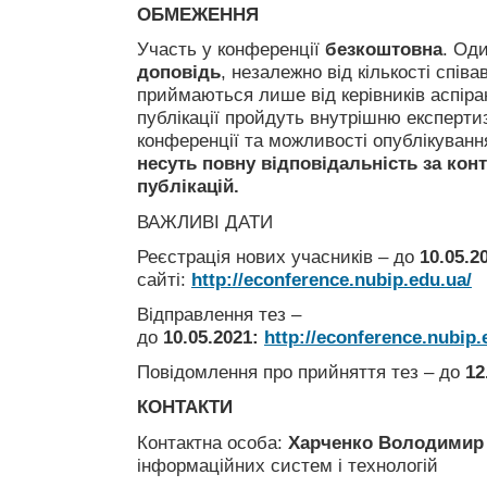
ОБМЕЖЕННЯ
Участь у конференції
безкоштовна
. Од
доповідь
, незалежно від кількості співа
приймаються лише від керівників аспіран
публікації пройдуть внутрішню експертиз
конференції та можливості опублікування
несуть повну відповідальність за конте
публікацій.
ВАЖЛИВІ ДАТИ
Реєстрація нових учасників – до
10.05.2
сайті:
http://econference.nubip.edu.ua/
Відправлення тез –
до
10.05.2021
:
http://econference.nubip.
Повідомлення про прийняття тез – до
12
КОНТАКТИ
Контактна особа:
Харченко Володимир 
інформаційних систем і технологій