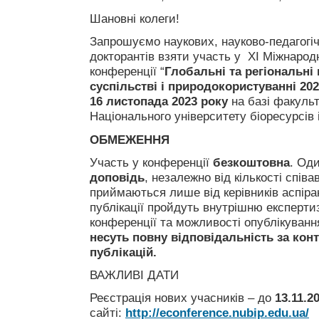
Шановні колеги!
Запрошуємо наукових, науково-педагогічн
докторантів взяти участь у XI Міжнарод
конференції “
Глобальні та регіональні
суспільстві і природокористуванні 20
16 листопада 2023 року
на базі факульт
Національного університету біоресурсів 
ОБМЕЖЕННЯ
Участь у конференції
безкоштовна
. Од
доповідь
, незалежно від кількості співа
приймаються лише від керівників аспіран
публікації пройдуть внутрішню експертиз
конференції та можливості опублікування
несуть повну відповідальність за конте
публікацій.
ВАЖЛИВІ ДАТИ
Реєстрація нових учасників – до
13.11.2
сайті:
http://econference.nubip.edu.ua/