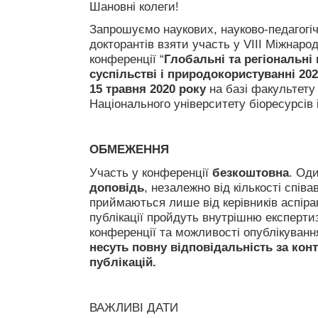
Шановні колеги!
Запрошуємо наукових, науково-педагогічн
докторантів взяти участь у VIII Міжнаро
конференції “
Глобальні та регіональні
суспільстві і природокористуванні 20
15 травня 2020 року
на базі факультету
Національного університету біоресурсів 
ОБМЕЖЕННЯ
Участь у конференції
безкоштовна
. Од
доповідь
, незалежно від кількості співа
приймаються лише від керівників аспіран
публікації пройдуть внутрішню експертиз
конференції та можливості опублікування
несуть повну відповідальність за конте
публікацій.
ВАЖЛИВІ ДАТИ