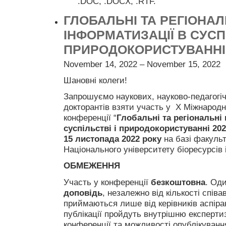
.DOC, .DOCX, .RTF.
ГЛОБАЛЬНІ ТА РЕГІОНА
ІНФОРМАТИЗАЦІЇ В СУСПІ
ПРИРОДОКОРИСТУВАННІ 
November 14, 2022 – November 15, 2022
Шановні колеги!
Запрошуємо наукових, науково-педагогічн
докторантів взяти участь у X Міжнародн
конференції “
Глобальні та регіональні
суспільстві і природокористуванні 20
15 листопада 2022 року
на базі факульт
Національного університету біоресурсів 
ОБМЕЖЕННЯ
Участь у конференції
безкоштовна
. Од
доповідь
, незалежно від кількості співа
приймаються лише від керівників аспіран
публікації пройдуть внутрішню експертиз
конференції та можливості опублікування