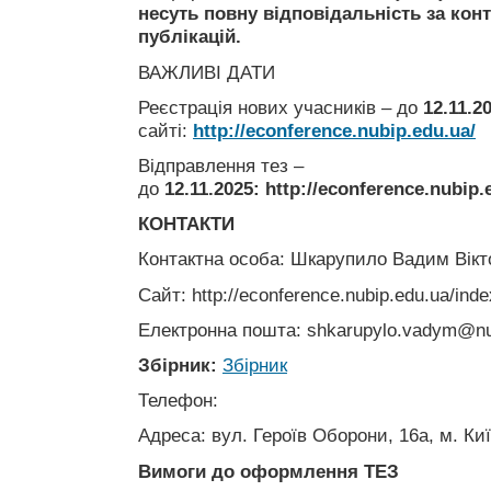
несуть повну відповідальність за конте
публікацій.
ВАЖЛИВІ ДАТИ
Реєстрація нових учасників – до
12
.11.2
сайті:
http://econference.nubip.edu.ua/
Відправлення тез –
до
12.11.2025
: http://econference.nubip
КОНТАКТИ
Контактна особа: Шкарупило Вадим Вікт
Сайт: http://econference.nubip.edu.ua/inde
Електронна пошта:
shkarupylo.vadym@nu
Збірник:
Збірник
Телефон:
Адреса: вул. Героїв Оборони, 16а, м. Киї
Вимоги до оформлення ТЕЗ