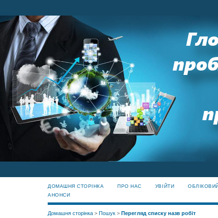
ДОМАШНЯ СТОРІНКА
ПРО НАС
УВІЙТИ
ОБЛІКОВИ
АНОНСИ
Домашня сторінка
>
Пошук
>
Перегляд списку назв робіт