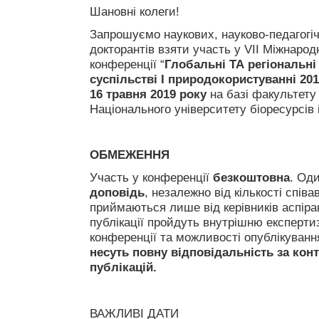
Шановні колеги!
Запрошуємо наукових, науково-педагогічн
докторантів взяти участь у VII Міжнарод
конференції “
Глобальні ТА регіональні
суспільстві І природокористуванні 20
16 травня 2019 року
на базі факультету
Національного університету біоресурсів 
ОБМЕЖЕННЯ
Участь у конференції
безкоштовна
. Од
доповідь
, незалежно від кількості співа
приймаються лише від керівників аспіран
публікації пройдуть внутрішню експертиз
конференції та можливості опублікування
несуть повну відповідальність за конте
публікацій.
ВАЖЛИВІ ДАТИ