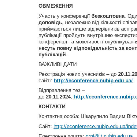
ОБМЕЖЕННЯ
Участь у конференції
безкоштовна
. Од
доповідь
, незалежно від кількості співа
приймаються лише від керівників аспіран
публікації пройдуть внутрішню експертиз
конференції та можливості опублікування
несуть повну відповідальність за конте
публікацій.
ВАЖЛИВІ ДАТИ
Реєстрація нових учасників – до
20
.11.2
сайті:
http://econference.nubip.edu.ua/
Відправлення тез –
до
20.11.2024
:
http
://
econference
.
nubip
.
КОНТАКТИ
Контактна особа: Шкарупило Вадим Вікт
Сайт:
http://econference.nubip.edu.ua/inde
Електронна пошта:
grpi@it.nubip.edu.ua