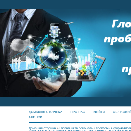
ДОМАШНЯ СТОРІНКА
ПРО НАС
УВІЙТИ
ОБЛІКОВИ
АНОНСИ
Домашня сторінка
>
Глобальні та регіональні проблеми інформатизац