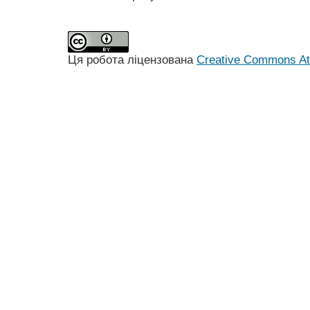
Ця робота ліцензована
Creative Commons Att