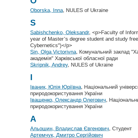
O
Oborska, Inna
, NULES of Ukraine
S
Sabishchenko, Oleksandr
, <p>Faculty of Info
year of Master’s degree student and study free
Cybernetics")</p>
Sin, Olga Victorivna
, Комунальний заклад "Ха
академія" Харківської обласної ради
Skripnik, Andrey
, NULES of Ukraine
І
Іваник, Юлія Юріївна
, Національний універси
природокористування України
Іващенко, Олександр Олегович
, Національн
природокористування України
А
Альошин, Владислав Євгенович
, Студент
Артемчук, Дмитро Сергійович