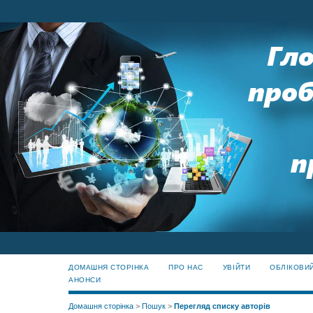
ДОМАШНЯ СТОРІНКА
ПРО НАС
УВІЙТИ
ОБЛІКОВИ
АНОНСИ
Домашня сторінка
>
Пошук
>
Перегляд списку авторів