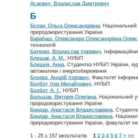
Асаєвич, Владислав Дмитрович
Б
Бєлая, Ольга Олександрівна
, Національний 
природокористування України
Барабаш, Олександра Олександрівна Олекс
технологій
Батенко, Владислав Ігорович
, Інформаційни
Блищак, А. М.
, НУБіП
Блищик, Анна
, Студентка НУБіП України, ку
автоматики і енергозбереження
Блозва, Андрій Ігорович
, Факультет інформа
Болбот, Ігор Михайлович
, НУБіП
Болбот, А. І.
, НУБіП
Большак, Вікторія Олегівна
, Національний у
прородокористування України
Бондар, Анастасія Владиславівна
, Студент
Бондар, Анастасія Владиславівна
, Націонал
природокористування України, факультет ін
1 - 25 з 157 результатів
1
2
3
4
5
6
7
>
>>