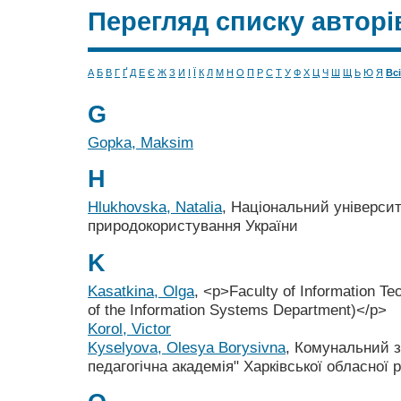
Перегляд списку авторі
А
Б
В
Г
Ґ
Д
Е
Є
Ж
З
И
І
Ї
К
Л
М
Н
О
П
Р
С
Т
У
Ф
Х
Ц
Ч
Ш
Щ
Ь
Ю
Я
Всі
G
Gopka, Maksim
H
Hlukhovska, Natalia
, Національний університ
природокористування України
K
Kasatkina, Olga
, <p>Faculty of Information T
of the Information Systems Department)</p>
Korol, Victor
Kyselyova, Olesya Borysivna
, Комунальний з
педагогічна академія" Харківської обласної 