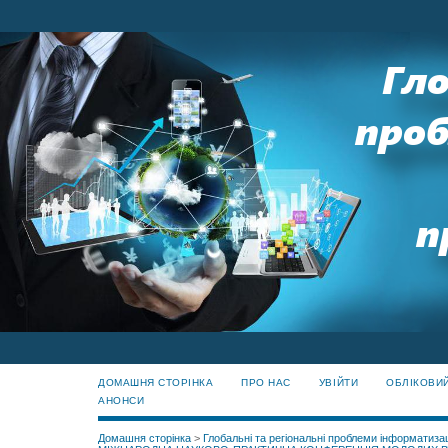
ДОМАШНЯ СТОРІНКА
ПРО НАС
УВІЙТИ
ОБЛІКОВИ
АНОНСИ
Домашня сторінка
>
Глобальні та регіональні проблеми інформатизац