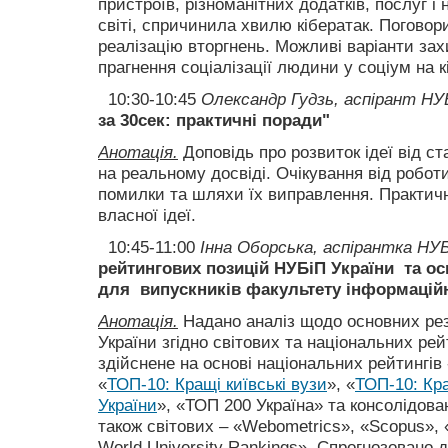
пристроїв, різноманітних додатків, послуг і
світі, спричинила хвилю кібератак. Поговор
реалізацію вторгнень. Можливі варіанти зах
прагнення соціалізації людини у соціум на к
10:30-10:45
Олександр
Гудзь,
аспірант НУ
за 30сек: практичні поради"
Анотація.
Доповідь про розвиток ідеї від ст
на реальному досвіді. Очікування від робот
помилки та шляхи їх виправлення. Практичн
власної ідеї.
10:45-11:00
Інна
Оборська
, аспірантка НУБ
рейтингових позицій НУБіП України та ос
для випускників факультету інформаційн
Анотація.
Надано аналіз щодо основних рез
України згідно світових та національних ре
здійснене на основі національних рейтингів 
«
ТОП-10: Кращі київські вузи
», «
ТОП-10: Кра
України
», «ТОП 200 Україна» та консолідован
також світових – «Webometrics», «Scopus»,
World University Rankings». Спрогнозовано 