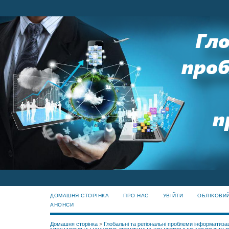
ДОМАШНЯ СТОРІНКА
ПРО НАС
УВІЙТИ
ОБЛІКОВИ
АНОНСИ
Домашня сторінка
>
Глобальні та регіональні проблеми інформатизац