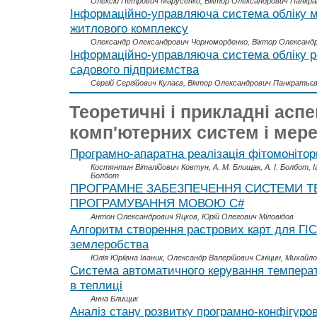
Олексій Петрович Марусенко, Віктор Олександрович Панкр
Інформаційно-управляюча система обліку 
житлового комплексу
Олександр Олександрович Чорноморденко, Віктор Олександ
Інформаційно-управляюча система обліку 
садового підприємства
Сергій Сергійович Кулаєв, Віктор Олександрович Панкратьє
Теоретичні і прикладні асп
комп'ютерних систем і мер
Програмно-апаратна реалізація фітомонітор
Костянтин Віталійович Ковтун, А. М. Блищак, А. І. Болбот, 
Болбот
ПРОГРАМНЕ ЗАБЕЗПЕЧЕННЯ СИСТЕМИ Т
ПРОГРАМУВАННЯ МОВОЮ С#
Антон Олександрович Яцков, Юрій Олегович Міловідов
Алгоритм створення растрових карт для ГІС
землеробства
Юлія Юріївна Іваник, Олександр Валерійович Сініцин, Михайло
Система автоматичного керування темпера
в теплиці
Анна Блищик
Аналіз стану розвитку програмно-конфігур