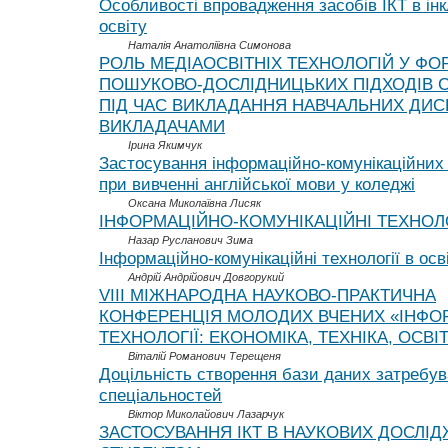
Особливості впровадження засобів ІКТ в ін
освіту
Наталія Анатоліївна Симонова
РОЛЬ МЕДІАОСВІТНІХ ТЕХНОЛОГІЙ У ФО
ПОШУКОВО-ДОСЛІДНИЦЬКИХ ПІДХОДІВ С
ПІД ЧАС ВИКЛАДАННЯ НАВЧАЛЬНИХ ДИС
ВИКЛАДАЧАМИ
Ірина Якимчук
Застосування інформаційно-комунікаційних 
при вивченні англійської мови у коледжі
Оксана Миколаївна Лисяк
ІНФОРМАЦІЙНО-КОМУНІКАЦІЙНІ ТЕХНОЛОГ
Назар Русланович Зима
Інформаційно-комунікаційні технології в осві
Андрій Андрійович Довгорукий
VIII МІЖНАРОДНА НАУКОВО-ПРАКТИЧНА
КОНФЕРЕНЦІЯ МОЛОДИХ ВЧЕНИХ «ІНФО
ТЕХНОЛОГІЇ: ЕКОНОМІКА, ТЕХНІКА, ОСВІ
Віталій Романович Терещеня
Доцільність створення бази даних затребу
спеціальностей
Віктор Миколайович Лазарчук
ЗАСТОСУВАННЯ ІКТ В НАУКОВИХ ДОСЛІ