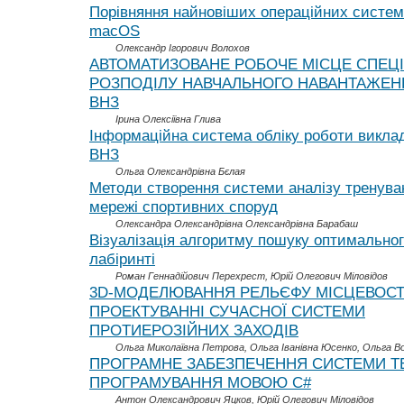
Порівняння найновіших операційних систем
macOS
Олександр Ігорович Волохов
АВТОМАТИЗОВАНЕ РОБОЧЕ МІСЦЕ СПЕЦІ
РОЗПОДІЛУ НАВЧАЛЬНОГО НАВАНТАЖЕН
ВНЗ
Ірина Олексіївна Глива
Інформаційна система обліку роботи викла
ВНЗ
Ольга Олександрівна Бєлая
Методи створення системи аналізу тренуван
мережі спортивних споруд
Олександра Олександрівна Олександрівна Барабаш
Візуалізація алгоритму пошуку оптимально
лабіринті
Роман Геннадійович Перехрест, Юрій Олегович Міловідов
3D-МОДЕЛЮВАННЯ РЕЛЬЄФУ МІСЦЕВОСТ
ПРОЕКТУВАННІ СУЧАСНОЇ СИСТЕМИ
ПРОТИЕРОЗІЙНИХ ЗАХОДІВ
Ольга Миколаївна Петрова, Ольга Іванівна Юсенко, Ольга В
ПРОГРАМНЕ ЗАБЕЗПЕЧЕННЯ СИСТЕМИ Т
ПРОГРАМУВАННЯ МОВОЮ С#
Антон Олександрович Яцков, Юрій Олегович Міловідов