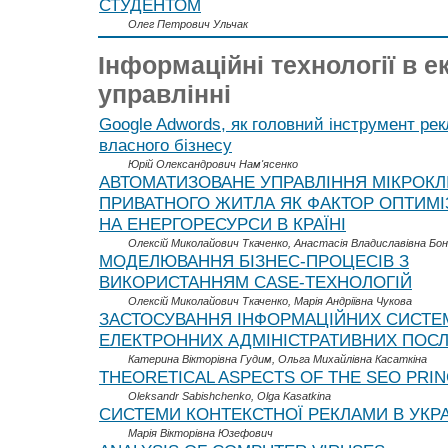
СТУДЕНТОМ
Олег Петрович Ульчак
Інформаційні технології в е
управлінні
Google Adwords, як головний інструмент ре
власного бізнесу
Юрій Олександрович Нам'ясенко
АВТОМАТИЗОВАНЕ УПРАВЛІННЯ МІКРОКЛ
ПРИВАТНОГО ЖИТЛА ЯК ФАКТОР ОПТИМІЗ
НА ЕНЕРГОРЕСУРСИ В КРАЇНІ
Олексій Миколайович Ткаченко, Анастасія Владиславівна Бо
МОДЕЛЮВАННЯ БІЗНЕС-ПРОЦЕСІВ З
ВИКОРИСТАННЯМ CАSЕ-ТЕХНОЛОГІЙ
Олексій Миколайович Ткаченко, Марія Андріївна Чукова
ЗАСТОСУВАННЯ ІНФОРМАЦІЙНИХ СИСТЕМ
ЕЛЕКТРОННИХ АДМІНІСТРАТИВНИХ ПОСЛ
Катерина Вікторівна Гудим, Ольга Михайлівна Касаткіна
THEORETICAL ASPECTS OF THE SEO PRIN
Oleksandr Sabishchenko, Olga Kasatkina
СИСТЕМИ КОНТЕКСТНОЇ РЕКЛАМИ В УКРА
Марія Вікторівна Юзефович