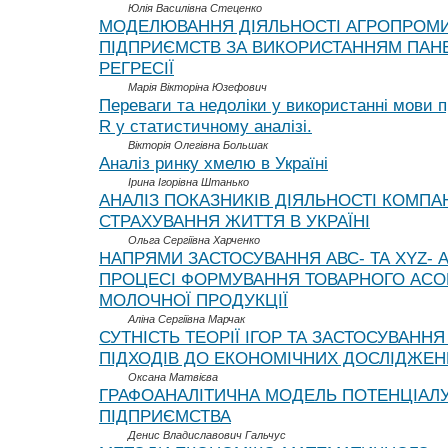
Юлія Василівна Стеценко
МОДЕЛЮВАННЯ ДІЯЛЬНОСТІ АГРОПРОМ
ПІДПРИЄМСТВ ЗА ВИКОРИСТАННЯМ ПАН
РЕГРЕСІЇ
Марія Вікторіна Юзефович
Переваги та недоліки у використанні мови 
R у статистичному аналізі.
Вікторія Олегівна Большак
Аналіз ринку хмелю в Україні
Ірина Ігорівна Штанько
АНАЛІЗ ПОКАЗНИКІВ ДІЯЛЬНОСТІ КОМПА
СТРАХУВАННЯ ЖИТТЯ В УКРАЇНІ
Ольга Сергіївна Харченко
НАПРЯМИ ЗАСТОСУВАННЯ АВС- ТА XYZ- А
ПРОЦЕСІ ФОРМУВАННЯ ТОВАРНОГО АС
МОЛОЧНОЇ ПРОДУКЦІЇ
Аліна Сергіївна Марчак
СУТНІСТЬ ТЕОРІЇ ІГОР ТА ЗАСТОСУВАННЯ
ПІДХОДІВ ДО ЕКОНОМІЧНИХ ДОСЛІДЖЕН
Оксана Матвієва
ГРАФОАНАЛІТИЧНА МОДЕЛЬ ПОТЕНЦІАЛ
ПІДПРИЄМСТВА
Денис Владиславович Гальчус