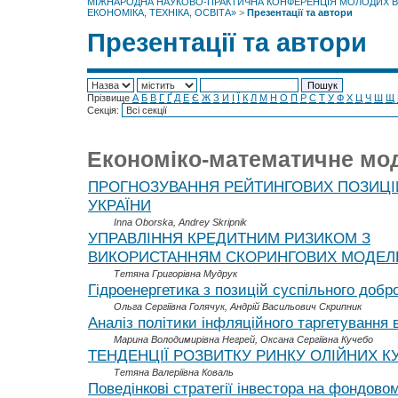
МІЖНАРОДНА НАУКОВО-ПРАКТИЧНА КОНФЕРЕНЦІЯ МОЛОДИХ ВЧ
ЕКОНОМІКА, ТЕХНІКА, ОСВІТА»
>
Презентації та автори
Презентації та автори
Прізвище
А
Б
В
Г
Ґ
Д
Е
Є
Ж
З
И
І
Ї
К
Л
М
Н
О
П
Р
С
Т
У
Ф
Х
Ц
Ч
Ш
Щ
Секція:
Економіко-математичне м
ПРОГНОЗУВАННЯ РЕЙТИНГОВИХ ПОЗИЦІ
УКРАЇНИ
Inna Oborska, Andrey Skripnik
УПРАВЛІННЯ КРЕДИТНИМ РИЗИКОМ З
ВИКОРИСТАННЯМ СКОРИНГОВИХ МОДЕЛ
Тетяна Григорівна Мудрук
Гідроенергетика з позицій суспільного добр
Ольга Сергіївна Голячук, Андрій Васильович Скрипник
Аналіз політики інфляційного таргетування в
Марина Володимирівна Негрей, Оксана Сергіївна Кучебо
ТЕНДЕНЦІЇ РОЗВИТКУ РИНКУ ОЛІЙНИХ К
Тетяна Валеріївна Коваль
Поведінкові стратегії інвестора на фондово