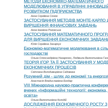
МЕТОДИ ЕКОНОМІКО-МАТЕМАТИЧНОГО
МОДЕЛЮВАННЯ В УПРАВЛІННІ ІННОВАЦ
РОЗВИТКОМ ПІДПРИЄМСТВА
Анна Сергіївна Сенюк
ЗАСТОСУВАННЯ МЕТОДІВ МОНТЕ-КАРЛО 
ВИРІШЕННЯ ФІНАНСОВИХ ЗАВДАНЬ
Анна Іванівна Роговська
ЗАСТОСУВАННЯ МАТЕМАТИЧНОГО ПРОГ
ДЛЯ ВИРІШЕННЯ ЕКОНОМІЧНИХ ЗАВДАН
Юлія Сергіївна Захарчук
Економіко-математичне моделювання в сіл
господарстві
Ольга Олександрівна Назаренко, Людмила Валентинівна Гал
ТЕОРІЯ ІГОР ТА ЇЇ ЗАСТОСУВАННЯ У МО
ЕКОНОМІЧНИХ ПРОЦЕСІВ
Світлана Володимирівна Садомака
Розумний дім - шлях до економії та енерго
Анастасія Владиславівна Бондар
VIII Міжнародна науково-практична конфер
вчених «Інформаційні технології: економіка, 
освіта»
Ольга Валентинівна Колодій
ДOCЛIДЖEННЯ EКOНOМIЧНOГO РOCТУ З