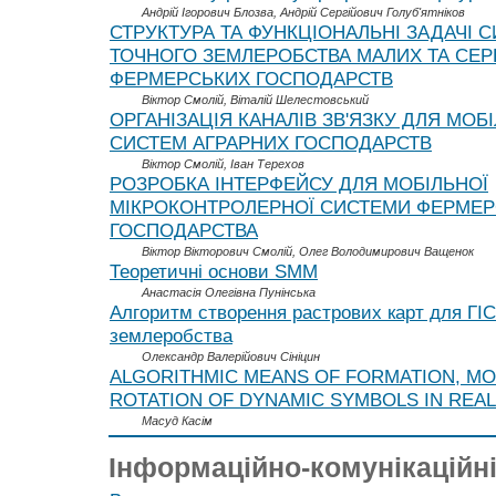
Андрій Ігорович Блозва, Андрій Сергійович Голуб'ятніков
СТРУКТУРА ТА ФУНКЦІОНАЛЬНІ ЗАДАЧІ 
ТОЧНОГО ЗЕМЛЕРОБСТВА МАЛИХ ТА СЕР
ФЕРМЕРСЬКИХ ГОСПОДАРСТВ
Віктор Смолій, Віталій Шелестовський
ОРГАНІЗАЦІЯ КАНАЛІВ ЗВ'ЯЗКУ ДЛЯ МОБ
СИСТЕМ АГРАРНИХ ГОСПОДАРСТВ
Віктор Смолій, Іван Терехов
РОЗРОБКА ІНТЕРФЕЙСУ ДЛЯ МОБІЛЬНОЇ
МІКРОКОНТРОЛЕРНОЇ СИСТЕМИ ФЕРМЕ
ГОСПОДАРСТВА
Віктор Вікторович Смолій, Олег Володимирович Ващенок
Теоретичні основи SMM
Анастасія Олегівна Пунінська
Алгоритм створення растрових карт для ГІС
землеробства
Олександр Валерійович Сініцин
ALGORITHMIC MEANS OF FORMATION, MO
ROTATION OF DYNAMIC SYMBOLS IN REAL
Масуд Касім
Інформаційно-комунікаційні 