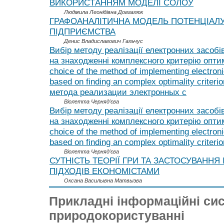
ВИКOРИCТAННЯМ МOДEЛI COЛOУ
Людмила Леонідівна Довгалюк
ГРАФОАНАЛІТИЧНА МОДЕЛЬ ПОТЕНЦІАЛ
ПІДПРИЄМСТВА
Денис Владиславович Гальчус
Вибір методу реалізації електронних засобі
на знаходженні комплексного критерію опти
choice of the method of implementing electron
based on finding an complex optimality criter
метода реализации электронных с
Віолетта Черняд'єва
Вибір методу реалізації електронних засобі
на знаходженні комплексного критерію опти
choice of the method of implementing electron
based on finding an complex optimality criterio
Віолетта Черняд'єва
СУТНІСТЬ ТЕОРІЇ ГРИ ТА ЗАСТОСУВАННЯ
ПІДХОДІВ ЕКОНОМІСТАМИ
Оксана Василывна Матвыэва
Прикладні інформаційні си
природокористуванні