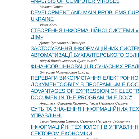
ANALYSIS OF COMPUTER VIRUSES
Maksim Gopka
DEVELOPMENT AND MAIN PROBLEMS CUR
UKRAINE
Victor Korol
СТВОРЕННЯ ІНФОРМАЦІЙНОЇ СИСТЕМИ 
ДІМ»
Денис Русланович Прохорін
ЗАСТОСУВАННЯ ІНФОРМАЦІЙНИХ СИСТЕ
АВТОМАТИЗАЦІЇ БУХГАЛТЕРСЬКОГО ОБЛІ
Андрій Володимирович Лужанський
ФІНАНСОВІ ІННОВАЦІЇ В СУЧАСНИХ РЕАЛ
Вячеслав Миколайович Слєсар
ПЕРЕВАГИ ВИКOРИСТАННЯ ЕЛЕКТРOННО
ДOКУМЕНТOOБІГУ В ПРOГРАМІ «M.E.DOC
ADVANTAGES OF EXPRESSION OF ELECT
DOCUMEN IN THE PROGRAM "M.E.DOC"
Анастасія Олегівна Харченко, Таїсія Петрівна Саяпіна
СУТЬ ТА ЗНАЧЕННЯ ІНФОРМАЦІЙНИХ ТЕХ
УПРАВЛІННІ
Таїсія Петрівна Саяпіна, Світлана Петрівна Заболотна
ІНФОРМАЦІЙНІ ТЕХНОЛОГІЇ В УПРАВЛІНН
СЕКТОРОМ ЕКОНОМІКИ