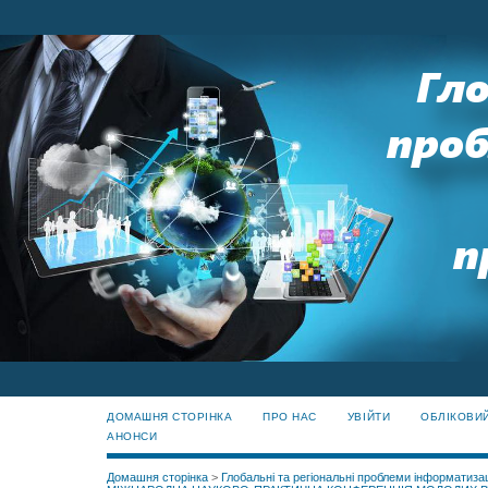
ДОМАШНЯ СТОРІНКА
ПРО НАС
УВІЙТИ
ОБЛІКОВИ
АНОНСИ
Домашня сторінка
>
Глобальні та регіональні проблеми інформатизац