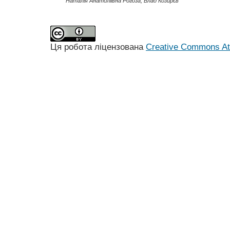
Наталія Анатоліївна Рогоза, Влад Козирєв
Ця робота ліцензована
Creative Commons Att