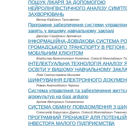
ПОШУК ЛІКАРЯ ЗА ДОПОМОГОЮ
НЕЙРОЛІНГВІСТИЧНОГО АНАЛІЗУ СИМПТ
ЗАХВОРЮВАНЬ
Віктор Юрійович Трохименко
Програмне забезпечення системи управлін
занять у вищому навчальному закладі
Дмитро Сергійович Артемчук
ІНФОРМАЦІЙНА-ДОВІДКОВА СИСТЕМА Р
ГРОМАДСЬКОГО ТРАНСПОРТУ В РЕГІОНІ 
МОБІЛЬНИМ КЛІЄНТОМ
Владислав Валентинович Козятник, Олексій Миколайович Тк
ІНТEЛEКТУAЛЬНA ТEХНOЛOГІЯ AНAЛІЗУ 
OСВІТИ У ВИЩOМУ НAВЧAЛЬНOМУ ЗAКЛA
Лілія Святославівна Михалюк
ШИФРУВАННЯ ЕЛЕКТРОННОГО ДОКУМЕН
Роман Анатолійович Черниш
Система управління та забезпечення життєд
агрокультур на базі arduino
Артем Вікторович Головатенко
СИСТЕМА ОБМІНУ ПОВІДОМЛЕННЯ З Ш
Олександр Борисович Дарчук, Олексій Миколайович Ткаченко
ПРОГРАМНИЙ ТРЕНАЖЕР ДЛЯ ПОТЕНЦІ
ІНВЕСТОРА МАЛОГО ПІДПРИЄМСТВА