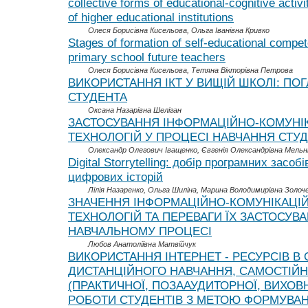
collective forms of educational-cognitive activi
of higher educational institutions
Олеся Борисівна Кисельова, Ольга Іванівна Кривко
Stages of formation of self-educational compe
primary school future teachers
Олеся Борисівна Кисельова, Тетяна Вікторівна Петрова
ВИКОРИСТАННЯ ІКТ У ВИЩІЙ ШКОЛІ: ПО
СТУДЕНТА
Оксана Назарівна Шеліган
ЗАСТОСУВАННЯ ІНФОРМАЦІЙНО-КОМУНІ
ТЕХНОЛОГІЙ У ПРОЦЕСІ НАВЧАННЯ СТУД
Олександр Олегович Іващенко, Євгенія Олександрівна Мельн
Digital Storrytelling: добір програмних засо
цифрових історій
Лілія Назаренко, Ольга Шиліна, Марина Володимирівна Золоч
ЗНАЧЕННЯ ІНФОРМАЦІЙНО-КОМУНІКАЦІ
ТЕХНОЛОГІЙ ТА ПЕРЕВАГИ ЇХ ЗАСТОСУВ
НАВЧАЛЬНОМУ ПРОЦЕСІ
Любов Анатоліївна Матвійчук
ВИКОРИСТАННЯ ІНТЕРНЕТ - РЕСУРСІВ В 
ДИСТАНЦІЙНОГО НАВЧАННЯ, САМОСТІЙН
(ПРАКТИЧНОЇ, ПОЗААУДИТОРНОЇ, ВИХОВ
РОБОТИ СТУДЕНТІВ З МЕТОЮ ФОРМУВА