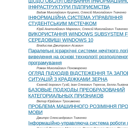
ЩОДО ОБСЛУГОВУВАННЯ ІНФОРМАЦІЙНО
ІНФРАСТРУКТУРИ ПІДПРИЄМСТВА
Вадим Миколайович Куценко, Олексій Миколайович Ткаченко
ІНФОРМАЦІЙНА СИСТЕМА УПРАВЛІННЯ
СТУДЕНТСЬКИМ МІСТЕЧКОМ
Юрій Анатолійович Маркевич, Олексій Миколайович Ткаченко
ВИКОРИСТАННЯ WINDOWS SUBSYSTEM FO
СЕРЕДОВИЩІ WINDOWS 10
Владислав Дмитрович Асаєвич
Паралельні ієрархічні системи нечіткого лог
виведення на основі технології розподілено
програмування
Роман Миколайович Пономаренко
ОГЛЯД ПІДХОДІВ ВІДСТЕЖЕННЯ ТА ЗАПО
СИТУАЦІЙ З КРАДІЖКАМИ ЗЕРНА
Євгеній Ігорович Гузій, Іван Олегович Терехов, Белла Львівна
БАЗОВЫЕ ПОДХОДЫ ПРЕОБРАЗОВАНИЙ
КАТЕГОРИАЛЬНЫХ ПРИЗНАКОВ
Віктор Юрійович Трохименко
ПРОБЛЕМА МАШИННОГО РОЗІМІННЯ ПР
МОВИ
Дмитро Олександрович Ткаченко
Інформаційно-управляюча система роботи п