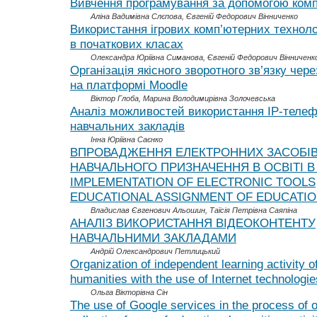
Вивчення програмування за допомогою комп
Аліна Вадимівна Слєпова, Євгеній Федорович Вінниченко
Використання ігрових комп’ютерних техноло
в початкових класах
Олександра Юріївна Симанова, Євгеній Федорович Вінниченк
Організація якісного зворотного зв’язку чер
на платформі Moodle
Віктор Глоба, Марина Володимирівна Золочевська
Аналіз можливостей використання IP-телефо
навчальних закладів
Інна Юріївна Саєнко
ВПРОВАДЖЕННЯ ЕЛЕКТРОННИХ ЗАСОБІ
НАВЧАЛЬНОГО ПРИЗНАЧЕННЯ В ОСВІТІ В 
IMPLEMENTATION OF ELECTRONIC TOOLS
EDUCATIONAL ASSIGNMENT OF EDUCATIO
Владислав Євгенович Альошин, Таїсія Петрівна Саяпіна
АНАЛІЗ ВИКОРИСТАННЯ ВІДЕОКОНТЕНТУ
НАВЧАЛЬНИМИ ЗАКЛАДАМИ
Андрій Олександрович Петлицький
Organization of independent learning activity o
humanities with the use of Internet technologie
Ольга Вікторівна Сін
The use of Google services in the process of 