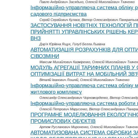
Павло Андрійович Засядько, Олексій Миколайович Ткаченко
Інформаційно-управляюча система обліку 
садового підприємства
Сергій Сергійович Кулаєв, Віктор Олександрович Панкратьє
ЗАСТОСУВАННЯ НОВІТНІХ ТЕХНОЛОГІЙ П
ПРИЙНЯТТІ УПРАВЛІНСЬКИХ РІШЕНЬ КЕ
ВНЗ
Дар'я Юріївна Ящук, Голуб Белла Львівна
АВТОМАТИЗАЦІЯ РОЗРАХУНКІВ ДЛЯ ОПТ
СІВОЗМІНИ
Максим Михайлович Казміренко, Олексій Миколайович Ткачен
МОДУЛЬ АГРЕГАЦІЇ ТАРИФНИХ ПЛАНІВ У
ОПТИМІЗАЦІЇ ВИТРАТ НА МОБІЛЬНИЙ ЗВ'
Віталій Іванович Лошній, Олексій Миколайович Ткаченко
Інформаційно-управляюча система обліку 
житлового комплексу
Олександр Олександрович Чорноморденко, Віктор Олександ
Інформаційно-управляюча система роботи п
Олексій Петрович Марусенко, Віктор Олександрович Панкр
ПРОГРАМНЕ МОДЕЛЮВАННЯ ЕКОЛОГІЧН
ПРОМИСЛОВИХ ОБ'ЄКТІВ
Артем Русланович Мироненко, Олексій Миколайович Ткаченк
АВТОМАТИЗОВАНА СИСТЕМА ОБРОБКИ З