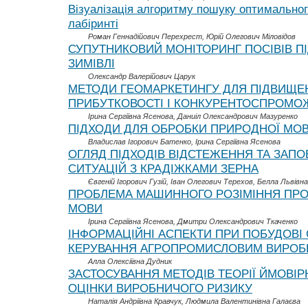
Візуалізація алгоритму пошуку оптимально
лабіринті
Роман Геннадійович Перехрест, Юрій Олегович Міловідов
СУПУТНИКОВИЙ МОНІТОРИНГ ПОСІВІВ ПІ
ЗИМІВЛІ
Олександр Валерійович Царук
МЕТОДИ ГЕОМАРКЕТИНГУ ДЛЯ ПІДВИЩЕ
ПРИБУТКОВОСТІ І КОНКУРЕНТОСПРОМО
Ірина Сергіївна Ясенова, Даниіл Олександрович Мазуренко
ПIДХОДИ ДЛЯ ОБРОБКИ ПРИРОДНОЇ МО
Владислав Ігорович Батенко, Ірина Сергіївна Ясенова
ОГЛЯД ПІДХОДІВ ВІДСТЕЖЕННЯ ТА ЗАПО
СИТУАЦІЙ З КРАДІЖКАМИ ЗЕРНА
Євгеній Ігорович Гузій, Іван Олегович Терехов, Белла Львівна
ПРОБЛЕМА МАШИННОГО РОЗІМІННЯ ПР
МОВИ
Ірина Сергіївна Ясенова, Дмитри Олександрович Ткаченко
ІНФОРМАЦІЙНІ АСПЕКТИ ПРИ ПОБУДОВІ
КЕРУВАННЯ АГРОПРОМИСЛОВИМ ВИРО
Алла Олексіївна Дудник
ЗАСТОСУВАННЯ МЕТОДІВ ТЕОРІЇ ЙМОВІР
ОЦІНКИ ВИРОБНИЧОГО РИЗИКУ
Наталія Андріївна Кравчук, Людмила Валентинівна Галаєва