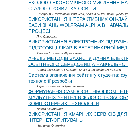
ЕКОЛОГО-ЕКОНОМІЧНОГО МИСЛЕННЯ НА
СТАЛОГО РОЗВИТКУ ОСВІТИ
Стефанія Степанівна Малимон, Галина Михайлівна Бусленк
ВИКОРИСТАННЯ ІНТЕРАКТИВНИХ ОН-ЛАЙ
БАЗИ ЗНАНЬ WOLFRAM ALPHA В НАВЧАЛ
ПРОЦЕСІ
Яна Савицька
ВИКОРИСТАННЯ ЕЛЕКТРОННИХ ПІДРУЧНИ
ПІДГОТОВЦІ ЛІКАРІВ ВЕТЕРИНАРНОЇ МЕ
Максим Олегович Жуковський
АНАЛІЗ МЕТОДІВ ЗАХИСТУ ДАНИХ ЕЛЕКТ
ОСВІТНЬОГО СЕРЕДОВИЩА НАВЧАЛЬНОГ
Андрій Сергійович Глазунов, Микола Євгенійович Кузьмін
Система визначення рейтингу студента: фу
технології розробки
Тарас Віталійович Данильченко
ФОРМУВАННЯ САМООСВІТНЬОЇ КОМПЕТЕ
МАЙБУТНІХ УЧИТЕЛІВ-ФІЛОЛОГІВ ЗАСО
КОМП’ЮТЕРНИХ ТЕХНОЛОГІЙ
Natalia Hlukhovska
ВИКОРИСТАННЯ ХМАРНИХ СЕРВІСІВ ДЛЯ
ІНТЕРНЕТ-ОПИТУВАНЬ
Наталка Юпаткіна