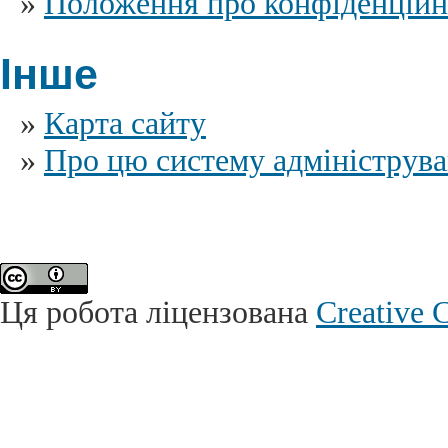
»
Положення про конфіденційн
Інше
»
Карта сайту
»
Про цю систему адмініструв
Ця робота ліцензована
Creative 