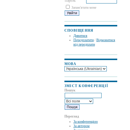
Пароль
Запам'ятати мене
СПОВІЩЕННЯ
Дивитися
Передплатити
/
Відмовитися
від передплати
МОВА
ЗМІСТ КОНФЕРЕНЦІЇ
Пошук
Перегляд
За конференцією
За автором