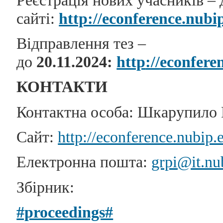
сайті:
http://econference.nubi
Відправлення тез –
до
20.11.2024
:
http
://
econfere
КОНТАКТИ
Контактна особа: Шкарупило
Сайт:
http://econference.nubip.
Електронна пошта:
grpi@it.nu
Збірник:
#proceedings#