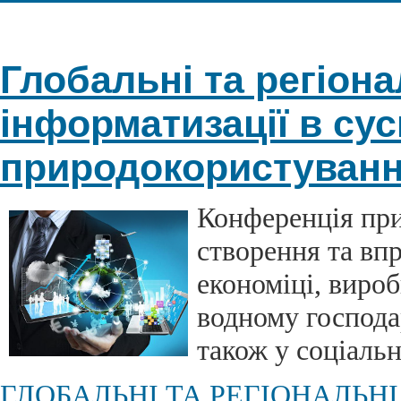
Глобальні та регіон
інформатизації в сус
природокористуванн
Конференція при
створення та вп
економіці, вироб
водному господа
також у соціальні
ГЛОБАЛЬНІ ТА РЕГІОНАЛЬН