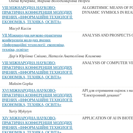
Олена Кучерява, Марина Володимирівна Негрей
VIII МІЖНАРОДНА НАУКОВО-
ALGORITHMIC MEANS OF F
ПРАКТИЧНА КОНФЕРЕНЦІЯ МОЛОДИХ
DYNAMIC SYMBOLS IN REA
ВЧЕНИХ «ІНФОРМАЦІЙНІ ТЕХНОЛОГІЇ:
ЕКОНОМІКА, ТЕХНІКА, ОСВІТА»
Масуд Касім
VII Міжнародна науково-практична
ANALYSIS AND PROSPECTS OF
конференція молодих вчених
«Інформаційні технології: економіка,
техніка, освіта»
Дар'я Юріївна Смішко, Наталія Анатоліївна Клименко
VIII МІЖНАРОДНА НАУКОВО-
ANALYSIS OF COMPUTER V
ПРАКТИЧНА КОНФЕРЕНЦІЯ МОЛОДИХ
ВЧЕНИХ «ІНФОРМАЦІЙНІ ТЕХНОЛОГІЇ:
ЕКОНОМІКА, ТЕХНІКА, ОСВІТА»
Maksim Gopka
ХVІ МІЖНАРОДНА НАУКОВО-
API для отримання оцінок з на
ПРАКТИЧНА КОНФЕРЕНЦІЯ МОЛОДИХ
“Електронний деканат”
ВЧЕНИХ «ІНФОРМАЦІЙНІ ТЕХНОЛОГІЇ:
ЕКОНОМІКА, ТЕХНІКА, ОСВІТА»
Yuriy Mykytyn
XIV МІЖНАРОДНА НАУКОВО-
APPLICATION OF AI IN BIO
ПРАКТИЧНА КОНФЕРЕНЦІЯ МОЛОДИХ
ВЧЕНИХ «ІНФОРМАЦІЙНІ ТЕХНОЛОГІЇ:
ЕКОНОМІКА, ТЕХНІКА, ОСВІТА»