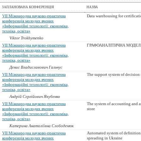
ЗАПЛАНОВАНА КОНФЕРЕНЦІЯ
НАЗВА
VII Міжнародна науково-практична
Data warehousing for certificati
конференція молодих вчених
«Інформаційні технології: економіка,
техніка, освіта»
Viktor Trokhymenko
VII Міжнародна науково-практична
ГРАФОАНАЛІТИЧНА МОДЕЛ
конференція молодих вчених
«Інформаційні технології: економіка,
техніка, освіта»
Денис Владиславович Гальчус
VII Міжнародна науково-практична
The support system of decision 
конференція молодих вчених
«Інформаційні технології: економіка,
техніка, освіта»
Андрій Сергійович Якубенко
VII Міжнародна науково-практична
The system of accounting and an
конференція молодих вчених
store
«Інформаційні технології: економіка,
техніка, освіта»
Катерина Анатоліївна Слободенюк
VII Міжнародна науково-практична
Automated system of definition a
конференція молодих вчених
spreading in Ukraine