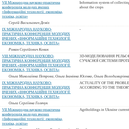
VII Міжнародна науково-практична
Information system of collectin
конференція молодих вчених
about the crops
«Інформаційні технології: економіка,
техніка, освіта»
Сергій Васильович Деміх
IX МІЖНАРОДНА НАУКОВО-
-
ПРАКТИЧНА КОНФЕРЕНЦІЯ МОЛОДИХ
ВЧЕНИХ «ІНФОРМАЦІЙНІ ТЕХНОЛОГІЇ:
ЕКОНОМІКА, ТЕХНІКА, ОСВІТА»
Роман Сергійович Коник
VIII МІЖНАРОДНА НАУКОВО-
3D-МОДЕЛЮВАННЯ РЕЛЬЄФ
ПРАКТИЧНА КОНФЕРЕНЦІЯ МОЛОДИХ
СУЧАСНОЇ СИСТЕМИ ПРОТИ
ВЧЕНИХ «ІНФОРМАЦІЙНІ ТЕХНОЛОГІЇ:
ЕКОНОМІКА, ТЕХНІКА, ОСВІТА»
Ольга Миколаївна Петрова, Ольга Іванівна Юсенко, Ольга Володимирівна
IX МІЖНАРОДНА НАУКОВО-
ACTUALITY OF THE PROBL
ПРАКТИЧНА КОНФЕРЕНЦІЯ МОЛОДИХ
ACCORDING TO THE THEOR
ВЧЕНИХ «ІНФОРМАЦІЙНІ ТЕХНОЛОГІЇ:
ЕКОНОМІКА, ТЕХНІКА, ОСВІТА»
Ольга Сергіївна Голячук
VII Міжнародна науково-практична
Agriholdings in Ukraine curren
конференція молодих вчених
«Інформаційні технології: економіка,
техніка, освіта»