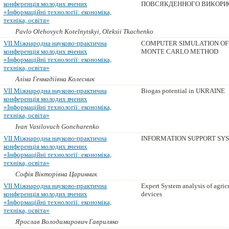
конференція молодих вчених
ПОВСЯКДЕННОГО ВИКОРИС
«Інформаційні технології: економіка,
техніка, освіта»
Pavlo Olehovych Kotelnytskyi, Oleksii Tkachenko
VII Міжнародна науково-практична
COMPUTER SIMULATION OF
конференція молодих вчених
MONTE CARLO METHOD
«Інформаційні технології: економіка,
техніка, освіта»
Аліна Геннадіївна Колесник
VII Міжнародна науково-практична
Biogas potential in UKRAINE
конференція молодих вчених
«Інформаційні технології: економіка,
техніка, освіта»
Ivan Vasilovuch Goncharenko
VII Міжнародна науково-практична
INFORMATION SUPPORT SY
конференція молодих вчених
«Інформаційні технології: економіка,
техніка, освіта»
Софія Вікторівна Царинник
VII Міжнародна науково-практична
Expert System analysis of agric
конференція молодих вчених
devices
«Інформаційні технології: економіка,
техніка, освіта»
Ярослав Володимирович Гавриляко