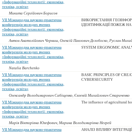
«Інформаційні технології: економіка,
техніка, освіта»
Микита Сергійович Борисов
VII Міжнародна науково-практична
ВИКОРИСТАННЯ ГЕОІНФОР
конференція молодих вчених
ІДЕНТИФІКАЦІЇ ПОЖЕЖ НА 
«Інформаційні технології: економіка,
техніка, освіта»
Антон Анатолійович Черниш, Олексій Павлович Дєлобоско, Руслан Миха
VII Міжнародна науково-практична
SYSTEM ERGONOMIC ANALY
конференція молодих вчених
«Інформаційні технології: економіка,
техніка, освіта»
Natalia Barchenko
VII Міжнародна науково-практична
BASIC PRINCIPLES OF CREA
конференція молодих вчених
CYBERSECURITY
«Інформаційні технології: економіка,
техніка, освіта»
Олександр Володимирович Сабіщенко, Євгеній Михайлович Стариченко
VII Міжнародна науково-практична
The influence of agricultural ho
конференція молодих вчених
«Інформаційні технології: економіка,
техніка, освіта»
Марія Вікторівна Юзефович, Марина Володимирівна Негрей
VII Міжнародна науково-практична
АНАЛІЗ ВПЛИВУ ІНТЕГРАЦІ