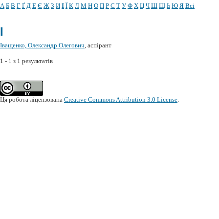
А
Б
В
Г
Ґ
Д
Е
Є
Ж
З
И
І
Ї
К
Л
М
Н
О
П
Р
С
Т
У
Ф
Х
Ц
Ч
Ш
Щ
Ь
Ю
Я
Всі
І
Іващенко, Олександр Олегович
, аспірант
1 - 1 з 1 результатів
Ця робота ліцензована
Creative Commons Attribution 3.0 License
.