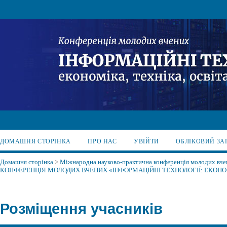
ДОМАШНЯ СТОРІНКА
ПРО НАС
УВІЙТИ
ОБЛІКОВИЙ ЗА
Домашня сторінка
>
Міжнародна науково-практична конференція молодих вчени
КОНФЕРЕНЦІЯ МОЛОДИХ ВЧЕНИХ «ІНФОРМАЦІЙНІ ТЕХНОЛОГІЇ: ЕКОНОМ
Розміщення учасників