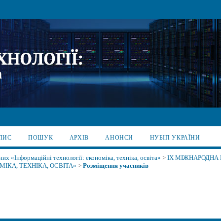
ПИС
ПОШУК
АРХІВ
АНОНСИ
НУБІП УКРАЇНИ
х «Інформаційні технології: економіка, техніка, освіта»
>
IX МІЖНАРОДНА
ІКА, ТЕХНІКА, ОСВІТА»
>
Розміщення учасників