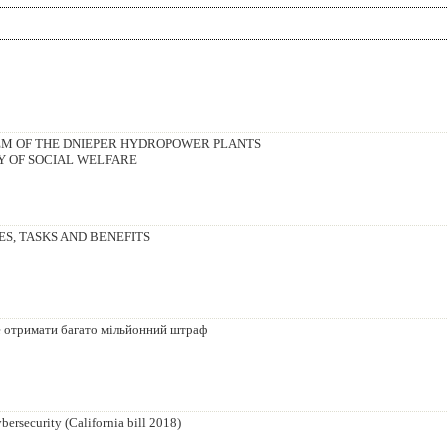
EM OF THE DNIEPER HYDROPOWER PLANTS
Y OF SOCIAL WELFARE
ES, TASKS AND BENEFITS
е отримати багато мільйонний штраф
ersecurity (California bill 2018)