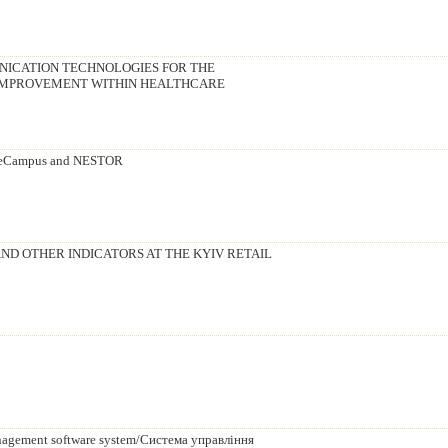
ICATION TECHNOLOGIES FOR THE
 IMPROVEMENT WITHIN HEALTHCARE
ms eCampus and NESTOR
ND OTHER INDICATORS AT THE KYIV RETAIL
management software system/Система управління