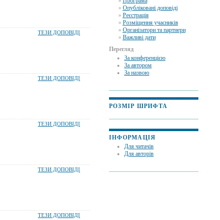
»
Програма
»
Опубліковані доповіді
»
Реєстрація
»
Розміщення учасників
»
Організатори та партнери
ТЕЗИ ДОПОВІДІ
»
Важливі дати
Перегляд
За конференцією
За автором
За назвою
ТЕЗИ ДОПОВІДІ
РОЗМІР ШРИФТА
ТЕЗИ ДОПОВІДІ
ІНФОРМАЦІЯ
Для читачів
Для авторів
ТЕЗИ ДОПОВІДІ
ТЕЗИ ДОПОВІДІ