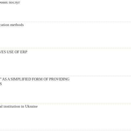
чних послуг
ication methods
ES USE OF ERP
 AS A SIMPLIFIED FORM OF PROVIDING
S
l institution in Ukraine