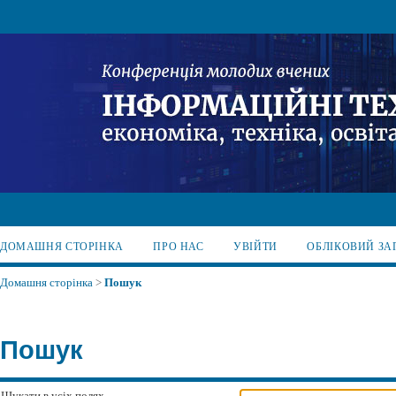
ДОМАШНЯ СТОРІНКА
ПРО НАС
УВІЙТИ
ОБЛІКОВИЙ ЗА
Домашня сторінка
>
Пошук
Пошук
Шукати в усіх полях