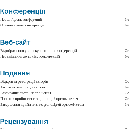
Конференція
Перший день конференції
No
Останній день конференції
No
Веб-сайт
Відображення у списку поточних конференцій
Oc
Переміщення до архіву конференцій
No
Подання
Відкриття реєстрації авторів
Oc
Закриття реєстрації авторів
No
Розсилання листа - запрошення
Oc
Початок прийняття тез доповідей оргкомітетом
Oc
Завершення прийняття тез доповідей оргкомітетом
No
Рецензування