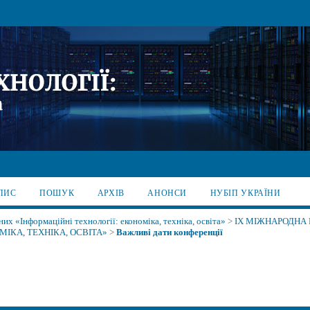
ПИС
ПОШУК
АРХІВ
АНОНСИ
НУБІП УКРАЇНИ
х «Інформаційні технології: економіка, техніка, освіта»
>
IX МІЖНАРОДНА
ІКА, ТЕХНІКА, ОСВІТА»
>
Важливі дати конференції