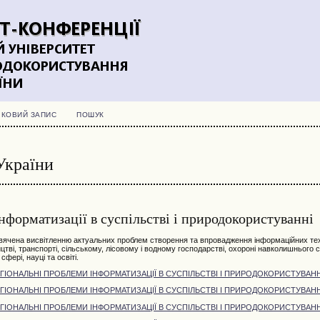
ІКОВИЙ ЗАПИС
ПОШУК
України
інформатизації в суспільстві і природокористуванні
вячена висвітленню актуальних проблем створення та впровадження інформаційних тех
ицтві, транспорті, сільському, лісовому і водному господарстві, охороні навколишнього
сфері, науці та освіті.
ЕГІОНАЛЬНІ ПРОБЛЕМИ ІНФОРМАТИЗАЦІЇ В СУСПІЛЬСТВІ І ПРИРОДОКОРИСТУВАНН
ЕГІОНАЛЬНІ ПРОБЛЕМИ ІНФОРМАТИЗАЦІЇ В СУСПІЛЬСТВІ І ПРИРОДОКОРИСТУВАНН
ЕГІОНАЛЬНІ ПРОБЛЕМИ ІНФОРМАТИЗАЦІЇ В СУСПІЛЬСТВІ І ПРИРОДОКОРИСТУВАНН