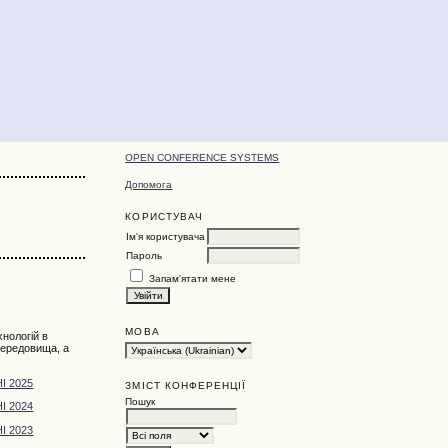
OPEN CONFERENCE SYSTEMS
Допомога
КОРИСТУВАЧ
Ім'я користувача
Пароль
Запам'ятати мене
МОВА
нологій в
 середовища, а
І 2025
ЗМІСТ КОНФЕРЕНЦІЇ
Пошук
І 2024
І 2023