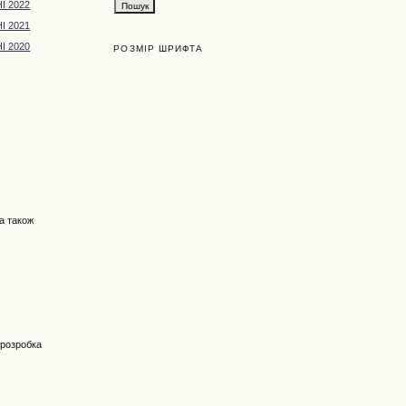
І 2022
І 2021
І 2020
РОЗМІР ШРИФТА
 а також
:
 розробка