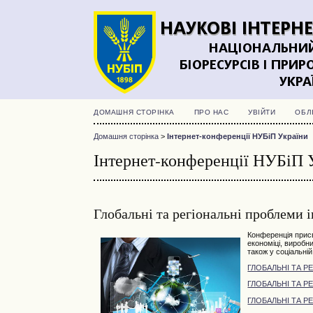
ДОМАШНЯ СТОРІНКА
ПРО НАС
УВІЙТИ
ОБЛ
Домашня сторінка
>
Інтернет-конференції НУБіП України
Інтернет-конференції НУБіП 
Глобальні та регіональні проблеми 
Конференція прис
економіці, виробн
також у соціальній 
ГЛОБАЛЬНІ ТА Р
ГЛОБАЛЬНІ ТА Р
ГЛОБАЛЬНІ ТА Р