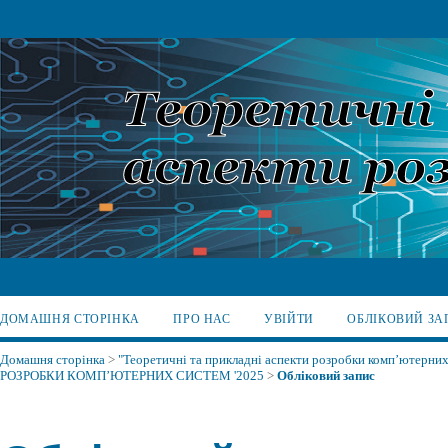
ДОМАШНЯ СТОРІНКА
ПРО НАС
УВІЙТИ
ОБЛІКОВИЙ ЗА
Домашня сторінка
>
"Теоретичні та прикладні аспекти розробки комп’ютерних 
РОЗРОБКИ КОМП’ЮТЕРНИХ СИСТЕМ '2025
>
Обліковий запис