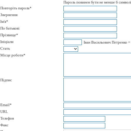
Пароль повинен бути не менше 6 символі
Повторіть пароль*
Звернення
Ім'я*
По батькові
Прізвище*
Ініціали
Іван Васильович Петренко =
Стать
Місце роботи*
Підпис
Email*
URL
Телефон
Факс