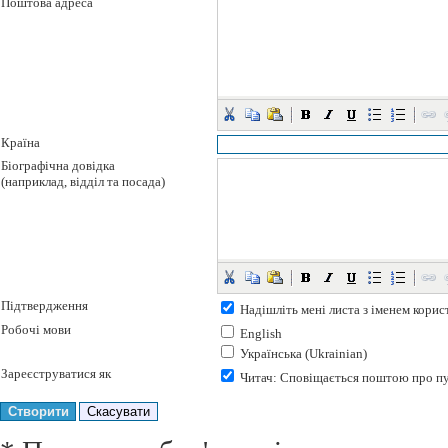
Поштова адреса
Країна
Біографічна довідка
(наприклад, відділ та посада)
Підтвердження
Надішліть мені листа з іменем корис
Робочі мови
English
Українська (Ukrainian)
Зареєструватися як
Читач
: Сповіщається поштою про пу