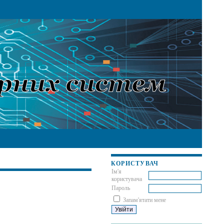
КОРИСТУВАЧ
Ім'я
користувача
Пароль
Запам'ятати мене