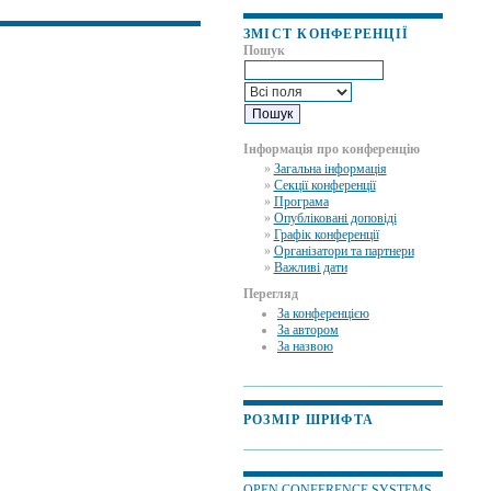
ЗМІСТ КОНФЕРЕНЦІЇ
Пошук
Інформація про конференцію
»
Загальна інформація
»
Секції конференції
»
Програма
»
Опубліковані доповіді
»
Графік конференції
»
Організатори та партнери
»
Важливі дати
Перегляд
За конференцією
За автором
За назвою
РОЗМІР ШРИФТА
OPEN CONFERENCE SYSTEMS