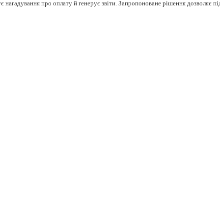
ує нагадування про оплату й генерує звіти. Запропоноване рішення дозволяє п