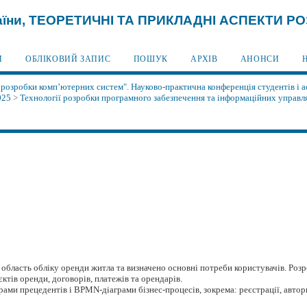
України, ТЕОРЕТИЧНІ ТА ПРИКЛАДНІ АСПЕКТИ
И
ОБЛІКОВИЙ ЗАПИС
ПОШУК
АРХІВ
АНОНСИ
 розробки комп’ютерних систем". Науково-практична конференція студентів і а
025
>
Технології розробки програмного забезпечення та інформаційних управ
область обліку оренди житла та визначено основні потреби користувачів. Роз
ктів оренди, договорів, платежів та орендарів.
ми прецедентів і BPMN-діаграми бізнес-процесів, зокрема: реєстрації, авториза