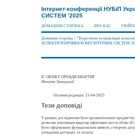
Інтернет-конференції НУБіП 
СИСТЕМ '2025
ДОМАШНЯ СТОРІНКА
ПРО НАС
УВІЙТ
Домашня сторінка
>
"Теоретичні та прикладні аспекти
АСПЕКТИ РОЗРОБКИ КОМП’ЮТЕРНИХ СИСТЕМ '2
ІС ОБЛІКУ ОРЕНДИ КВАРТИР
Микита Завацький
Остання редакція: 21-04-2025
Тези доповіді
У рамках дослідження було проаналізовано предметну 
дозволяє власникам квартир ефективно вести облік об’є
Було сформовано функціональні вимоги, створено діагра
укладання договору та оплати.