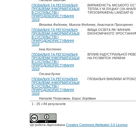
ГЛОБАЛЬНІ ТА РЕГІОНАЛЬНІ
ВИРАЖЕНІСТЬ МІСЬКОГО ОС
ПРОБЛЕМИ ІНФОРМАТИЗАЦІЇ
ТЕПЛА У М.ЛУЦЬКУ (ЗА АНАЛ
В СУСПІЛЬСТВІ І
TIRЗОБРАЖЕНЬ LANDSAT-8)
ПРИРОДОКОРИСТУВАННІ
’2019
Віталіна Федонюк, Микола Федонюк, Анастасія Прохоренко
ГЛОБАЛЬНІ ТА РЕГІОНАЛЬНІ
ВИЩА ОСВІТА ЯК ЧИННИК
ПРОБЛЕМИ ІНФОРМАТИЗАЦІЇ
ЕКОНОМІЧНОГО ЗРОСТАННЯ 
В СУСПІЛЬСТВІ І
ПРИРОДОКОРИСТУВАННІ
’2019
Інна Костенко
ГЛОБАЛЬНІ ТА РЕГІОНАЛЬНІ
ВПЛИВ ІНДУСТРІАЛЬНОЇ РЕВО
ПРОБЛЕМИ ІНФОРМАТИЗАЦІЇ
НА РОЗВИТОК УКРАЇНИ
В СУСПІЛЬСТВІ І
ПРИРОДОКОРИСТУВАННІ
’2019
Оксана Кулик
ГЛОБАЛЬНІ ТА РЕГІОНАЛЬНІ
ГЛОБАЛЬНІ ВИКЛИКИ АГРОБІ
ПРОБЛЕМИ ІНФОРМАТИЗАЦІЇ
В СУСПІЛЬСТВІ І
ПРИРОДОКОРИСТУВАННІ
’2019
Наталія Попрозман, Борис Бордман
1 - 25 з 84 результатів
Ця робота ліцензована
Creative Commons Attribution 3.0 License
.