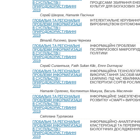
В СУСПІЛЬСТВІ І
ПРОЦЕСАМИ ЗБИРАННЯ ЕНЕ
ПРИРОДОКОРИСТУВАННІ
КУЛЬТУР ДЛЯ БІОГАЗОВИХ З
’2019
Сергій Шворов, Наталія Пасічник
ГЛОБАЛЬНІ ТА РЕГІОНАЛЬНІ
ІНТЕЛЕКТУАЛЬНЕ КЕРУВАНН
ПРОБЛЕМИ ІНФОРМАТИЗАЦІЇ
ВИРОБНИЦТВОМ ЕНТОМОФА
В СУСПІЛЬСТВІ І
ПРИРОДОКОРИСТУВАННІ
’2019
Віталій Лисенко, Ірина Чернова
ГЛОБАЛЬНІ ТА РЕГІОНАЛЬНІ
ІНФОРМАЦІЙНІ ПРОБЛЕМИ
ПРОБЛЕМИ ІНФОРМАТИЗАЦІЇ
ПІСЛЯКРИЗОВОЇ МАКРОПРУД
В СУСПІЛЬСТВІ І
ПОЛІТИКИ
ПРИРОДОКОРИСТУВАННІ
’2019
Сергій Силантьєв, Fatih Sultan Kilic, Emre Durmayaz
ГЛОБАЛЬНІ ТА РЕГІОНАЛЬНІ
ІНФОРМАЦІЙНА ТЕХНОЛОГІЯ
ПРОБЛЕМИ ІНФОРМАТИЗАЦІЇ
ВИКОРИСТАННЯ ЗАСОБІВ MA
В СУСПІЛЬСТВІ І
LEARNING ПІД ЧАС КВАЛІФІК
ПРИРОДОКОРИСТУВАННІ
ЕКСПЕРТИЗИ СОРТІВ РОСЛИ
’2019
Наталія Орленко, Костянтин Мажуга, Василь Маслечкін
ГЛОБАЛЬНІ ТА РЕГІОНАЛЬНІ
ІНФОРМАЦІЙНЕ ЗАБЕЗПЕЧЕ
ПРОБЛЕМИ ІНФОРМАТИЗАЦІЇ
РОЗВИТКУ «СМАРТ»-ВИРОБ
В СУСПІЛЬСТВІ І
ПРИРОДОКОРИСТУВАННІ
’2019
Світлана Турлакова
ГЛОБАЛЬНІ ТА РЕГІОНАЛЬНІ
ІНФОРМАЦІЙНО-АНАЛІТИЧН
ПРОБЛЕМИ ІНФОРМАТИЗАЦІЇ
КЛАСТЕРИЗАЦІЇ ТА ПЕРЕВІРК
В СУСПІЛЬСТВІ І
БІОЛОГІЧНИХ ДОСЛІДЖЕННЯ
ПРИРОДОКОРИСТУВАННІ
’2019