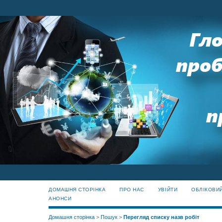
ДОМАШНЯ СТОРІНКА
ПРО НАС
УВІЙТИ
ОБЛІКОВИ
АНОНСИ
Домашня сторінка
>
Пошук
>
Перегляд списку назв робіт