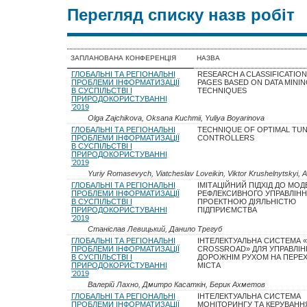
Перегляд списку назв робіт
ЗАПЛАНОВАНА КОНФЕРЕНЦІЯ
НАЗВА
ГЛОБАЛЬНІ ТА РЕГІОНАЛЬНІ
RESEARCH A CLASSIFICATION
ПРОБЛЕМИ ІНФОРМАТИЗАЦІЇ
PAGES BASED ON DATA MINI
В СУСПІЛЬСТВІ І
TECHNIQUES
ПРИРОДОКОРИСТУВАННІ
’2019
Olga Zajchikova, Oksana Kuchmii, Yuliya Boyarinova
ГЛОБАЛЬНІ ТА РЕГІОНАЛЬНІ
TECHNIQUE OF OPTIMAL TUN
ПРОБЛЕМИ ІНФОРМАТИЗАЦІЇ
CONTROLLERS
В СУСПІЛЬСТВІ І
ПРИРОДОКОРИСТУВАННІ
’2019
Yuriy Romasevych, Viatcheslav Loveikin, Viktor Krushelnytskyi, 
ГЛОБАЛЬНІ ТА РЕГІОНАЛЬНІ
ІМІТАЦІЙНИЙ ПІДХІД ДО МО
ПРОБЛЕМИ ІНФОРМАТИЗАЦІЇ
РЕФЛЕКСИВНОГО УПРАВЛІН
В СУСПІЛЬСТВІ І
ПРОЕКТНОЮ ДІЯЛЬНІСТЮ
ПРИРОДОКОРИСТУВАННІ
ПІДПРИЄМСТВА
’2019
Станіслав Левицький, Данило Трегуб
ГЛОБАЛЬНІ ТА РЕГІОНАЛЬНІ
ІНТЕЛЕКТУАЛЬНА СИСТЕМА 
ПРОБЛЕМИ ІНФОРМАТИЗАЦІЇ
CROSSROAD» ДЛЯ УПРАВЛІН
В СУСПІЛЬСТВІ І
ДОРОЖНІМ РУХОМ НА ПЕРЕ
ПРИРОДОКОРИСТУВАННІ
МІСТА
’2019
Валерій Лахно, Дмитро Касаткін, Берик Ахметов
ГЛОБАЛЬНІ ТА РЕГІОНАЛЬНІ
ІНТЕЛЕКТУАЛЬНА СИСТЕМА
ПРОБЛЕМИ ІНФОРМАТИЗАЦІЇ
МОНІТОРИНГУ ТА КЕРУВАНН