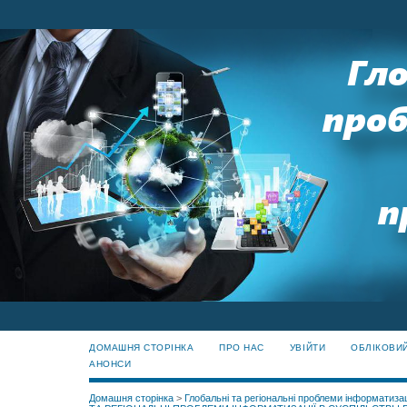
ДОМАШНЯ СТОРІНКА
ПРО НАС
УВІЙТИ
ОБЛІКОВИ
АНОНСИ
Домашня сторінка
>
Глобальні та регіональні проблеми інформатизац