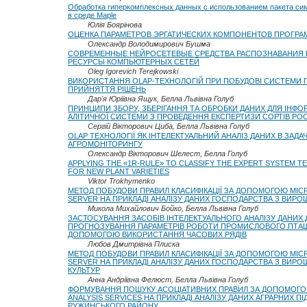
Обработка гиперкомплексных данных с использованием пакета с
в среде Maple
Юлія Боярінова
ОЦЕНКА ПАРАМЕТРОВ ЭРГАТИЧЕСКИХ КОМПОНЕНТОВ ПРОГР
Олександр Володимирович Бушма
СОВРЕМЕННЫЕ НЕЙРОСЕТЕВЫЕ СРЕДСТВА РАСПОЗНАВАНИЯ К
РЕСУРСЫ КОМПЬЮТЕРНЫХ СЕТЕЙ
Oleg Igorevich Terejkowski
ВИКОРИСТАННЯ OLAP-ТЕХНОЛОГІЙ ПРИ ПОБУДОВІ СИСТЕМИ 
ПРИЙНЯТТЯ РІШЕНЬ
Дар'я Юріївна Ящук, Белла Львівна Голуб
ПРИНЦИПИ ЗБОРУ, ЗБЕРІГАННЯ ТА ОБРОБКИ ДАНИХ ДЛЯ ІНФО
АЛІТИЧНОЇ СИСТЕМИ З ПРОВЕДЕННЯ ЕКСПЕРТИЗИ СОРТІВ РО
Сергій Вікторович Циба, Белла Львівна Голуб
OLAP ТЕХНОЛОГІЇ ЯК ІНТЕЛЕКТУАЛЬНИЙ АНАЛІЗ ДАНИХ В ЗАДА
АГРОМОНІТОРИНГУ
Олександр Вікторович Шелест, Белла Голуб
APPLYING THE «1R-RULE» TO CLASSIFY THE EXPERT SYSTEM T
FOR NEW PLANT VARIETIES
Viktor Trokhymenko
МЕТОД ПОБУДОВИ ПРАВИЛ КЛАСИФІКАЦІЇ ЗА ДОПОМОГОЮ MIC
SERVER НА ПРИКЛАДІ АНАЛІЗУ ДАНИХ ГОСПОДАРСТВА З ВИР
Микола Михайлович Бойко, Белла Львівна Голуб
ЗАСТОСУВАННЯ ЗАСОБІВ ІНТЕЛЕКТУАЛЬНОГО АНАЛІЗУ ДАНИХ 
ПРОГНОЗУВАННЯ ПАРАМЕТРІВ РОБОТИ ПРОМИСЛОВОГО ПТА
ДОПОМОГОЮ ВИКОРИСТАННЯ ЧАСОВИХ РЯДІВ
Любов Дмитрівна Плиска
МЕТОД ПОБУДОВИ ПРАВИЛ КЛАСИФІКАЦІЇ ЗА ДОПОМОГОЮ MIC
SERVER НА ПРИКЛАДІ АНАЛІЗУ ДАНИХ ГОСПОДАРСТВА З ВИР
КУЛЬТУР
Анна Андріївна Фелюст, Белла Львівна Голуб
ФОРМУВАННЯ ПОШУКУ АСОЦІАТИВНИХ ПРАВИЛ ЗА ДОПОМОГ
ANALYSIS SERVICES НА ПРИКЛАДІ АНАЛІЗУ ДАНИХ АГРАРНИХ П
РУЖИНСЬКОГО РАЙОНУ