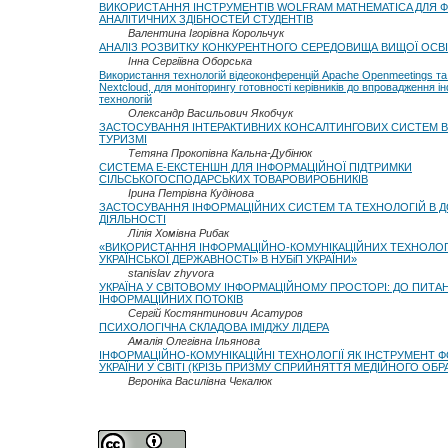
ВИКОРИСТАННЯ ІНСТРУМЕНТІВ WOLFRAM MATHEMATICA ДЛЯ
АНАЛІТИЧНИХ ЗДІБНОСТЕЙ СТУДЕНТІВ
Валентина Ігорівна Корольчук
АНАЛІЗ РОЗВИТКУ КОНКУРЕНТНОГО СЕРЕДОВИЩА ВИЩОЇ ОСВІ
Інна Сергіївна Оборська
Використання технологій відеоконференцій Apache Openmeetings т
Nextcloud, для моніторингу готовності керівників до впровадження 
технологій
Олександр Васильович Якобчук
ЗАСТОСУВАННЯ ІНТЕРАКТИВНИХ КОНСАЛТИНГОВИХ СИСТЕМ В
ТУРИЗМІ
Тетяна Прокопівна Кальна-Дубінюк
СИСТЕМА Е-ЕКСТЕНШН ДЛЯ ІНФОРМАЦІЙНОЇ ПІДТРИМКИ
СІЛЬСЬКОГОСПОДАРСЬКИХ ТОВАРОВИРОБНИКІВ
Ірина Петрівна Кудінова
ЗАСТОСУВАННЯ ІНФОРМАЦІЙНИХ СИСТЕМ ТА ТЕХНОЛОГІЙ В Д
ДІЯЛЬНОСТІ
Лілія Хомівна Рибак
«ВИКОРИСТАННЯ ІНФОРМАЦІЙНО-КОМУНІКАЦІЙНИХ ТЕХНОЛОГІЙ
УКРАЇНСЬКОЇ ДЕРЖАВНОСТІ» В НУБіП УКРАЇНИ»
stanislav zhyvora
УКРАЇНА У СВІТОВОМУ ІНФОРМАЦІЙНОМУ ПРОСТОРІ: ДО ПИТАН
ІНФОРМАЦІЙНИХ ПОТОКІВ
Сергій Костянтинович Асатуров
ПСИХОЛОГІЧНА СКЛАДОВА ІМІДЖУ ЛІДЕРА
Амалія Олегівна Ільянова
ІНФОРМАЦІЙНО-КОМУНІКАЦІЙНІ ТЕХНОЛОГІЇ ЯК ІНСТРУМЕНТ 
УКРАЇНИ У СВІТІ (КРІЗЬ ПРИЗМУ СПРИЙНЯТТЯ МЕДІЙНОГО ОБРА
Вероніка Василівна Чекалюк