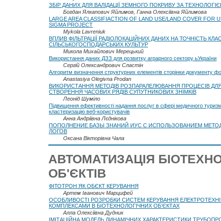
ЗБІР ДАНИХ ДЛЯ ВАЛІДАЦІЇ ЗЕМНОГО ПОКРИВУ ЗА ТЕХНОЛОГІЄ
Богдан Ялкапович Яйлимов, Ганна Олексіївна Яйлимова
LARGE AREA CLASSIFIACTION OF LAND USE/LAND COVER FOR U
SIGMA PROJECT
Mykola Lavreniuk
ВПЛИВ ФIЛЬТРАЦIЇ РАДIОЛОКАЦIЙНИХ ДАНИХ НА ТОЧНIСТЬ КЛАС
СIЛЬСЬКОГОСПОДАРСЬКИХ КУЛЬТУР
Микола Михайлович Мерецький
Використання даних ДЗЗ для розвитку аграрного сектору ьУкраїни
Сергій Олександрович Сластін
Алгоритм визначення структурних елементів сторінки документу 
Anastasiya Olegivna Prodan
ВИКОРИСТАННЯ МЕТОДІВ РОЗПАРАЛЕЛЮВАННЯ ПРОЦЕСІВ ДЛЯ
СТВОРЕННЯ ЧАСОВИХ РЯДІВ СУПУТНИКОВИХ ЗНІМКІВ
Леонід Шуміло
Підвищення ефективності надання послуг в сфері медичного туриз
кластеризацію веб-користувачів
Анна Андріївна Лєднікова
ПОПОЛНЕНИЕ БАЗЫ ЗНАНИЙ ИУС С ИСПОЛЬЗОВАНИЕМ МЕТО
ЛОГОВ
Оксана Вікторівна Чала
АВТОМАТИЗАЦІЯ БІОТЕХН
ОБ'ЄКТІВ
ФІТОТРОН ЯК ОБЄКТ КЕРУВАННЯ
Артем Іванович Марцифей
ОСОБЛИВОСТІ РОЗРОБКИ СИСТЕМ КЕРУВАННЯ ЕЛЕКТРОТЕХН
КОМПЛЕКСАМИ В БІОТЕХНОЛОГІЧНИХ ОБ’ЄКТАХ
Алла Олексіївна Дудник
ІМІТАЦІЙНА МОДЕЛЬ ДИНАМІЧНИХ ХАРАКТЕРИСТИКИ ТРУБОПР