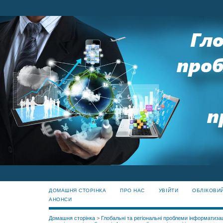
ДОМАШНЯ СТОРІНКА
ПРО НАС
УВІЙТИ
ОБЛІКОВИ
АНОНСИ
Домашня сторінка
>
Глобальні та регіональні проблеми інформатизац