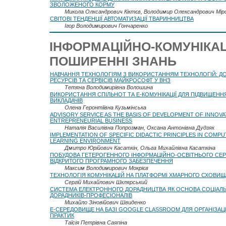
ЗВОЛОЖЕНОГО КОРМУ
Микола Олксандрович Кіктєв, Володимир Олександрович Мір
СВІТОВІ ТЕНДЕНЦІЇ АВТОМАТИЗАЦІЇ ТВАРИННИЦТВА
Ігор Володимирович Гончаренко
ІНФОРМАЦІЙНО-КОМУНІКАЦІ
ПОШИРЕННІ ЗНАНЬ
НАВЧАННЯ ТЕХНОЛОГІЯМ З ВИКОРИСТАННЯМ ТЕХНОЛОГІЙ: ДОС
РЕСУРСІВ ТА СЕРВІСІВ МАЙКРОСОФТ У ВНЗ
Тетяна Володимирівна Волошина
ВИКОРИСТАННЯ СПІЛЬНОТ ТА Е-КОМУНІКАЦІЇ ДЛЯ ПІДВИЩЕННЯ 
ВИКЛАДАЧІВ
Олена Геронтіївна Кузьмінська
ADVISORY SERVICE AS THE BASIS OF DEVELOPMENT OF INNOVA
ENTREPRENEURIAL BUSINESS
Наталія Василівна Попрозман, Оксана Антонівна Дудзяк
IMPLEMENTATION OF SPECIFIC DIDACTIC PRINCIPLES IN COMP
LEARNING ENVIRONMENT
Дмитро Юрійович Касаткін, Ольга Михайлівна Касаткіна
ПОБУДОВА ГЕТЕРОГЕННОГО ІНФОРМАЦІЙНО-ОСВІТНЬОГО СЕР
ВІДКРИТОГО ПРОГРАМНОГО ЗАБЕЗПЕЧЕННЯ
Максим Володимирович Мокрієв
ТЕХНОЛОГІЯ КОМУНІКАЦІЙ НА ПЛАТФОРМІ ХМАРНОГО СХОВИЩ
Сергій Михайлович Шклярський
СИСТЕМА ЕЛЕКТРОННОГО ДОРАДНИЦТВА ЯК ОСНОВА СОЦІАЛЬ
ДОРАДНИКІВ-ПРОФЕСІОНАЛІВ
Михайло Зіновійович Швиденко
Е-СЕРЕДОВИЩЕ НА БАЗІ GOOGLE CLASSROOM ДЛЯ ОРГАНІЗАЦІ
ПРАКТИК
Таїсія Петрівна Саяпіна