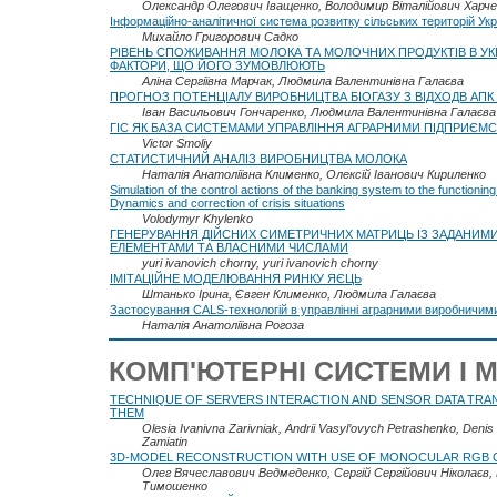
Олександр Олегович Іващенко, Володимир Віталійович Харче
Інформаційно-аналітичної система розвитку сільських територій Укр
Михайло Григорович Садко
РІВЕНЬ СПОЖИВАННЯ МОЛОКА ТА МОЛОЧНИХ ПРОДУКТІВ В УКР
ФАКТОРИ, ЩО ЙОГО ЗУМОВЛЮЮТЬ
Аліна Сергіївна Марчак, Людмила Валентинівна Галаєва
ПРОГНОЗ ПОТЕНЦІАЛУ ВИРОБНИЦТВА БІОГАЗУ З ВІДХОДВ АПК 
Іван Васильович Гончаренко, Людмила Валентинівна Галаєва
ГІС ЯК БАЗА СИСТЕМАМИ УПРАВЛІННЯ АГРАРНИМИ ПІДПРИЄМ
Victor Smoliy
СТАТИСТИЧНИЙ АНАЛІЗ ВИРОБНИЦТВА МОЛОКА
Наталія Анатоліївна Клименко, Олексій Іванович Кириленко
Simulation of the control actions of the banking system to the functionin
Dynamics and correction of crisis situations
Volodymyr Khylenko
ГЕНЕРУВАННЯ ДІЙСНИХ СИМЕТРИЧНИХ МАТРИЦЬ ІЗ ЗАДАНИМ
ЕЛЕМЕНТАМИ ТА ВЛАСНИМИ ЧИСЛАМИ
yuri ivanovich chorny, yuri ivanovich chorny
ІМІТАЦІЙНЕ МОДЕЛЮВАННЯ РИНКУ ЯЄЦЬ
Штанько Ірина, Євген Клименко, Людмила Галаєва
Застосування CALS-технологій в управлінні аграрними виробничим
Наталія Анатоліївна Рогоза
КОМП'ЮТЕРНІ СИСТЕМИ І 
TECHNIQUE OF SERVERS INTERACTION AND SENSOR DATA TRA
THEM
Olesia Ivanivna Zarivniak, Andrii Vasyl’ovych Petrashenko, Denis
Zamiatin
3D-MODEL RECONSTRUCTION WITH USE OF MONOCULAR RGB
Олег Вячеславович Ведмеденко, Сергій Сергійович Ніколаєв
Тимошенко