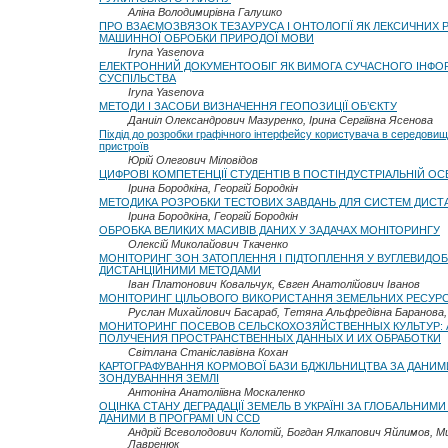
Аліна Володимирівна Галушко
ПРО ВЗАЄМОЗВЯЗОК ТЕЗАУРУСА І ОНТОЛОГІЇ ЯК ЛЕКСИЧНИХ 
МАШИННОЇ ОБРОБКИ ПРИРОДОЇ МОВИ
Iryna Yasenova
ЕЛЕКТРОННИЙ ДОКУМЕНТООБІГ ЯК ВИМОГА СУЧАСНОГО ІНФО
СУСПІЛЬСТВА
Iryna Yasenova
МЕТОДИ І ЗАСОБИ ВИЗНАЧЕННЯ ГЕОПОЗИЦІЇ ОБ’ЄКТУ
Даниіл Олександрович Мазуренко, Ірина Сергіївна Ясенова
Піхдід до розробки графічного інтерфейсу користувача в середовищі
пристроїв
Юрій Олегович Міловідов
ЦИФРОВІ КОМПЕТЕНЦІЇ СТУДЕНТІВ В ПОСТІНДУСТРІАЛЬНІЙ ОСВ
Ірина Бородкіна, Георгій Бородкін
МЕТОДИКА РОЗРОБКИ ТЕСТОВИХ ЗАВДАНЬ ДЛЯ СИСТЕМ ДИСТА
Ірина Бородкіна, Георгій Бородкін
ОБРОБКА ВЕЛИКИХ МАСИВІВ ДАНИХ У ЗАДАЧАХ МОНІТОРИНГУ
Олексій Миколайович Ткаченко
МОНІТОРИНГ ЗОН ЗАТОПЛЕННЯ І ПІДТОПЛЕННЯ У ВУГЛЕВИДО
ДИСТАНЦІЙНИМИ МЕТОДАМИ
Іван Платонович Ковальчук, Євген Анатолійович Іванов
МОНІТОРИНГ ЦІЛЬОВОГО ВИКОРИСТАННЯ ЗЕМЕЛЬНИХ РЕСУРС
Руслан Михайлович Басараб, Тетяна Альфредівна Баранова
МОНИТОРИНГ ПОСЕВОВ СЕЛЬСКОХОЗЯЙСТВЕННЫХ КУЛЬТУР: 
ПОЛУЧЕНИЯ ПРОСТРАНСТВЕННЫХ ДАННЫХ И ИХ ОБРАБОТКИ
Світлана Станіславівна Кохан
КАРТОГРАФУВАННЯ КОРМОВОЇ БАЗИ БДЖІЛЬНИЦТВА ЗА ДАНИ
ЗОНДУВАНННЯ ЗЕМЛІ
Антоніна Анатоліївна Москаленко
OЦІНКА СТАНУ ДЕГРАДАЦІЇ ЗЕМЕЛЬ В УКРАЇНІ ЗА ГЛОБАЛЬНИМ
ДАНИМИ В ПРОГРАМІ UN CCD
Андрій Всеволодович Колотій, Богдан Ялкапович Яйлимов, М
Лавренюк