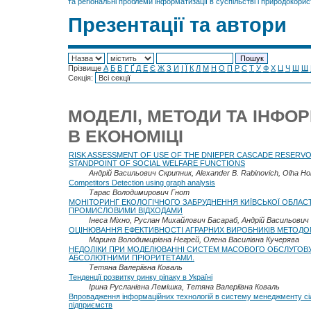
та регіональні проблеми інформатизації в суспільстві і природокорис
Презентації та автори
Прізвище
А
Б
В
Г
Ґ
Д
Е
Є
Ж
З
И
І
Ї
К
Л
М
Н
О
П
Р
С
Т
У
Ф
Х
Ц
Ч
Ш
Щ
Секція:
МОДЕЛІ, МЕТОДИ ТА ІНФОР
В ЕКОНОМІЦІ
RISK ASSESSMENT OF USE OF THE DNIEPER CASCADE RESERV
STANDPOINT OF SOCIAL WELFARE FUNCTIONS
Андрій Васильович Скрипник, Alexander B. Rabinovich, Olha Ho
Competitors Detection using graph analysis
Тарас Володимирович Гнот
МОНІТОРИНГ ЕКОЛОГІЧНОГО ЗАБРУДНЕННЯ КИЇВСЬКОЇ ОБЛАС
ПРОМИСЛОВИМИ ВІДХОДАМИ
Інеса Міхно, Руслан Михайлович Басараб, Андрій Васильович
ОЦІНЮВАННЯ ЕФЕКТИВНОСТІ АГРАРНИХ ВИРОБНИКІВ МЕТОДО
Марина Володимирівна Негрей, Олена Василівна Кучерява
НЕДОЛІКИ ПРИ МОДЕЛЮВАННІ СИСТЕМ МАСОВОГО ОБСЛУГОВ
АБСОЛЮТНИМИ ПРІОРИТЕТАМИ.
Тетяна Валеріївна Коваль
Тенденції розвитку ринку ріпаку в Україні
Ірина Русланівна Лемішка, Тетяна Валеріївна Коваль
Впровадження інформаційних технологій в систему менеджменту с
підприємств