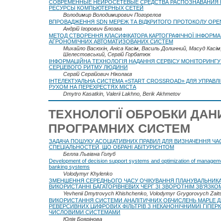
СОВРЕМЕННЫЕ НЕЙРОСЕТЕВЫЕ СРЕДСТВА РАСПОЗНАВАНИЯ К
РЕСУРСЫ КОМПЬЮТЕРНЫХ СЕТЕЙ
Володимир Володимирович Погорелов
ВПРОВАДЖЕННЯ SDN МЕРЕЖ ТА ВІДКРИТОГО ПРОТОКОЛУ OP
Андрій Ігорович Блозва
МЕТОД СТВОРЕННЯ КЛАСИФІКАТОРА КАРТОГРАФІЧНОЇ ІНФОРМАЦ
АГРОНОМІЧНИХ АВТОМАТИЗОВАНИХ СИСТЕМ
Михайло Васюхін, Аніса Касім, Василь Долинний, Масуд Касім,
Шелестовський, Сергій Горбатюк
ІНФОРМАЦІЙНА ТЕХНОЛОГІЯ НАДАННЯ СЕРВІСУ МОНІТОРИНГУ
СЕРЦЕВОГО РИТМУ ЛЮДИНИ
Сергій Сергійович Ніколаєв
ІНТЕЛЕКТУАЛЬНА СИСТЕМА «START CROSSROAD» ДЛЯ УПРАВЛ
РУХОМ НА ПЕРЕХРЕСТЯХ МІСТА
Dmytro Kasatkin, Valerii Lakhno, Berik Akhmetov
ТЕХНОЛОГІЇ ОБРОБКИ ДАН
ПРОГРАМНИХ СИСТЕМ
ЗАДАЧА ПОШУКУ АСОЦІАТИВНИХ ПРАВИЛ ДЛЯ ВИЗНАЧЕННЯ ЧА
СПЕЦІАЛЬНОСТЕЙ, ЩО ОБРАНІ АБІТУРІЄНТОМ
Белла Львівна Голуб
Development of decision support systems and optimization of managem
banking systems
Volodymyr Khylenko
ЗМЕНШЕННЯ СЕРЕДНЬОГО ЧАСУ ОЧІКУВАННЯ ПЛАНУВАЛЬНИК
ВИКОРИСТАННІ БАГАТОРІВНЕВИХ ЧЕРГ ЗІ ЗВОРОТНІМ ЗВ’ЯЗКО
Yevhenii Dmytrovych Khishchenko, Volodymyr Grygorovych Zait
ВИКОРИСТАННЯ СИСТЕМИ АНАЛІТИЧНИХ ОБЧИСЛЕНЬ MAPLE Д
РЕВЕРСИВНИХ ЦИФРОВИХ ФІЛЬТРІВ З НЕКАНОНІЧНИМИІ ГІПЕ
ЧИСЛОВИМИ СИСТЕМАМИ
Юлія Боярінова