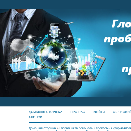
ДОМАШНЯ СТОРІНКА
ПРО НАС
УВІЙТИ
ОБЛІКОВИ
АНОНСИ
Домашня сторінка
>
Глобальні та регіональні проблеми інформатизац