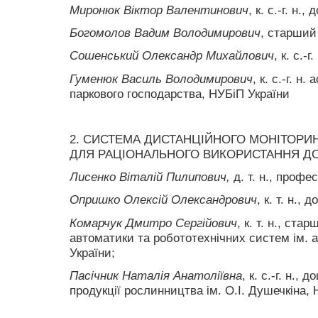
Миронюк Віктор Валентинович
, к. с.-г. н.,
Богомолов Вадим Володимирович
, старший
Сошенський Олександр Михайлович
, к. с.-г
Гуменюк Василь Володимирович
, к. с.-г. н
паркового господарства, НУБіП України
2. СИСТЕМА ДИСТАНЦІЙНОГО МОНІТОР
ДЛЯ РАЦІОНАЛЬНОГО ВИКОРИСТАННЯ Д
Лисенко Віталій Пилипович,
д. т. н., профе
Опришко Олексій Олександрович
, к. т. н., 
Комарчук Дмитро Сергійович
, к. т. н., ст
автоматики та робототехнічних систем ім. а
України;
Пасічник Наталія Анатоліївна
, к. с.-г. н.,
продукції рослинництва ім. О.І. Душечкіна, 