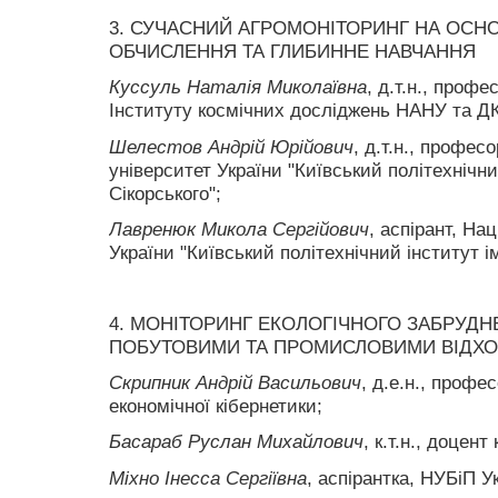
3. СУЧАСНИЙ АГРОМОНІТОРИНГ НА ОСНО
ОБЧИСЛЕННЯ ТА ГЛИБИННЕ НАВЧАННЯ
Куссуль Наталія Миколаївна
, д.т.н., проф
Інституту космічних досліджень НАНУ та Д
Шелестов Андрій Юрійович
, д.т.н., профес
університет України "Київський політехнічний
Сікорського";
Лавренюк Микола Сергійович
, аспірант, На
України "Київський політехнічний інститут ім
4. МОНІТОРИНГ ЕКОЛОГІЧНОГО ЗАБРУДН
ПОБУТОВИМИ ТА ПРОМИСЛОВИМИ ВІДХ
Скрипник Андрій Васильович
, д.е.н., профе
економічної кібернетики;
Басараб Руслан Михайлович
, к.т.н., доцен
Міхно Інесса Сергіївна
, аспірантка, НУБіП У