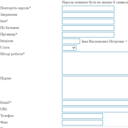
Пароль повинен бути не менше 6 символі
Повторіть пароль*
Звернення
Ім'я*
По батькові
Прізвище*
Ініціали
Іван Васильович Петренко =
Стать
Місце роботи*
Підпис
Email*
URL
Телефон
Факс