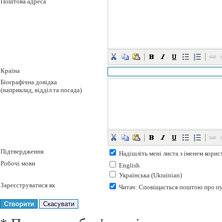
Поштова адреса
Країна
Біографічна довідка
(наприклад, відділ та посада)
Підтвердження
Надішліть мені листа з іменем корис
Робочі мови
English
Українська (Ukrainian)
Зареєструватися як
Читач
: Сповіщається поштою про пу