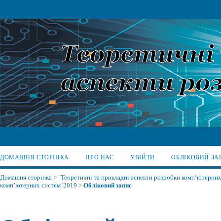
ДОМАШНЯ СТОРІНКА
ПРО НАС
УВІЙТИ
ОБЛІКОВИЙ ЗА
Домашня сторінка
>
"Теоретичні та прикладні аспекти розробки комп’ютерних 
комп’ютерних систем '2019
>
Обліковий запис