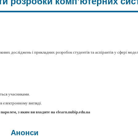
ти розробки комп’ютерних сист
укових досліджень і прикладних розробок студентів та аспірантів у сфері моде
ється учасниками.
 в електронному вигляді.
паролем, з яким ви входите на
elearn
.
nubip
.
edu
.
ua
Анонси