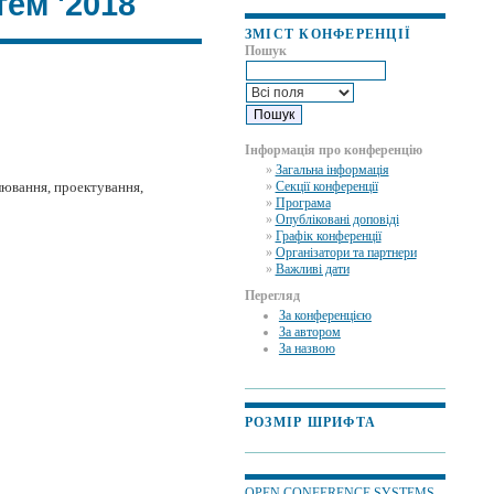
ем '2018
ЗМІСТ КОНФЕРЕНЦІЇ
Пошук
Інформація про конференцію
»
Загальна інформація
»
Секції конференції
лювання, проектування,
»
Програма
»
Опубліковані доповіді
»
Графік конференції
»
Організатори та партнери
»
Важливі дати
Перегляд
За конференцією
За автором
За назвою
РОЗМІР ШРИФТА
OPEN CONFERENCE SYSTEMS