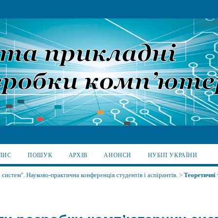
ПИС
ПОШУК
АРХІВ
АНОНСИ
НУБІП УКРАЇНИ
систем". Науково-практична конференція студентів і аспірантів.
>
Теоретичні 