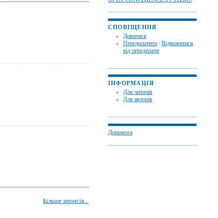
СПОВІЩЕННЯ
Дивитися
Передплатити
/
Відмовитися
від передплати
ІНФОРМАЦІЯ
Для читачів
Для авторів
Допомога
Більше анонсів...