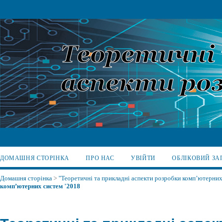
ДОМАШНЯ СТОРІНКА
ПРО НАС
УВІЙТИ
ОБЛІКОВИЙ ЗА
Домашня сторінка
>
"Теоретичні та прикладні аспекти розробки комп’ютерних 
комп’ютерних систем '2018