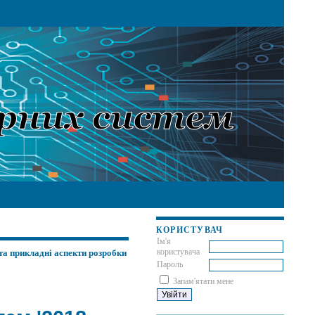
КОРИСТУВАЧ
Ім'я
користувача
та прикладні аспекти розробки
Пароль
Запам'ятати мене