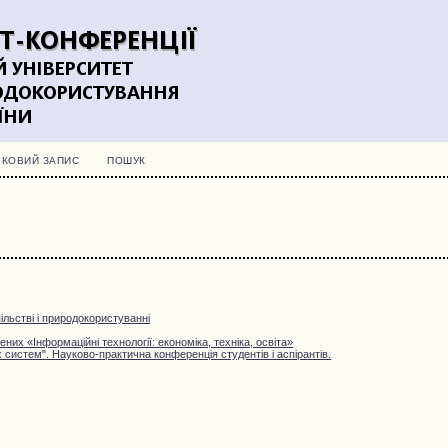
ІКОВИЙ ЗАПИС
ПОШУК
ільстві і природокористуванні
их «Інформаційні технології: економіка, техніка, освіта»
 систем". Науково-практична конференція студентів і аспірантів.