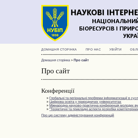
ДОМАШНЯ СТОРІНКА
ПРО НАС
УВІЙТИ
ОБЛ
Домашня сторінка
>
Про сайт
Про сайт
Конференції
»
Глобальні та регіональні проблеми інформатизації в сусп
»
Цифрова освіта у природничих університетах
»
Міжнародна науково-практична конференція молодих вчен
»
"Теоретичні та прикладні аспекти розробки комп’ютерних
Про цю систему адміністрування конференцій