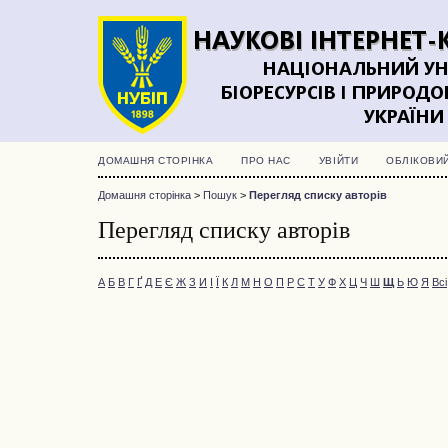
ДОМАШНЯ СТОРІНКА
ПРО НАС
УВІЙТИ
ОБЛІКОВИ
Домашня сторінка
>
Пошук
>
Перегляд списку авторів
Перегляд списку авторів
А
Б
В
Г
Ґ
Д
Е
Є
Ж
З
И
І
Ї
К
Л
М
Н
О
П
Р
С
Т
У
Ф
Х
Ц
Ч
Ш
Щ
Ь
Ю
Я
Всі