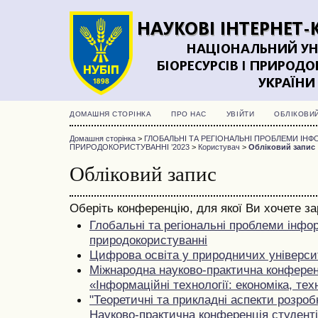
ДОМАШНЯ СТОРІНКА
ПРО НАС
УВІЙТИ
ОБЛІКОВИ
Домашня сторінка
>
ГЛОБАЛЬНІ ТА РЕГІОНАЛЬНІ ПРОБЛЕМИ ІНФО
ПРИРОДОКОРИСТУВАННІ ’2023
>
Користувач
>
Обліковий запис
Обліковий запис
Оберіть конференцію, для якої Ви хочете з
Глобальні та регіональні проблеми інфор
природокористуванні
Цифрова освіта у природничих універси
Міжнародна науково-практична конфере
«Інформаційні технології: економіка, техн
"Теоретичні та прикладні аспекти розро
Науково-практична конференція студентів