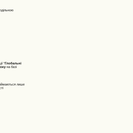
оздільною
ії “
Глобальні
року
на базі
 приймаються лише
сті