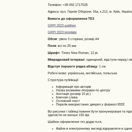
Телефон: +38 050 1717528
Адреса: вул. Героїв Оборони, 16а, к.212, м. Київ, Україн
Вимоги до оформлення ТЕЗ
GRPI 2023 шаблон
GRPI 2023 template
Обсяг
: рівно 3 сторінки, розмір А4
Поля
: всі по 25 мм
Шрифт
: Times New Roman, 12 pt.
Міжрядковий інтервал
: одинарний, відступи перед і п
Відступ першого рядка абзацу
: 1 см
Робочі мови: українська, англійська, польська
Структура публікації:
Інформація про авторів
Назва великими літерами по центру
Анотація (розмір 10 pt.)
Ключові слова
Основний текст
Перелік використаних джерел у форматі IEEE
Всі рисунки і таблиці повинні бути пронумеровані та п
здатністю не менше 150 dpi.
Шаблон оформлення тез додається.
Файли в електронному вигляді відправляти в одно