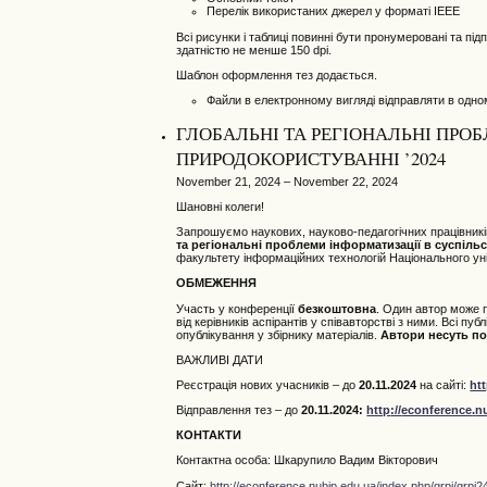
Перелік використаних джерел у форматі IEEE
Всі рисунки і таблиці повинні бути пронумеровані та п
здатністю не менше 150 dpi.
Шаблон оформлення тез додається.
Файли в електронному вигляді відправляти в одно
ГЛОБАЛЬНІ ТА РЕГІОНАЛЬНІ ПРОБ
ПРИРОДОКОРИСТУВАННІ ’2024
November 21, 2024 – November 22, 2024
Шановні колеги!
Запрошуємо наукових, науково-педагогічних працівників,
та регіональні проблеми інформатизації в суспільс
факультету інформаційних технологій Національного уні
ОБМЕЖЕННЯ
Участь у конференції
безкоштовна
. Один автор може
від керівників аспірантів у співавторстві з ними. Всі п
опублікування у збірнику матеріалів.
Автори несуть пов
ВАЖЛИВІ ДАТИ
Реєстрація нових учасників – до
20
.11.2024
на сайті:
ht
Відправлення тез – до
20.11.2024
:
http
://
econference
.
n
КОНТАКТИ
Контактна особа: Шкарупило Вадим Вікторович
Сайт:
http://econference.nubip.edu.ua/index.php/grpi/grpi2