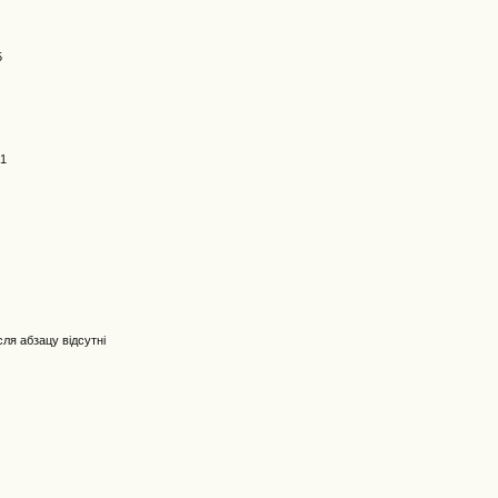
5
41
ісля абзацу відсутні