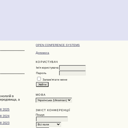
OPEN CONFERENCE SYSTEMS
Допомога
КОРИСТУВАЧ
Ім'я користувача
Пароль
Запам'ятати мене
МОВА
нологій в
 середовища, а
І 2025
ЗМІСТ КОНФЕРЕНЦІЇ
Пошук
І 2024
І 2023