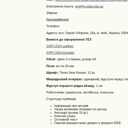
Електронна пошта:
grpi@it.nubip.edu.ua
Збірник:
#proceedings#
Телефон:
Адреса: вул. Героїв Оборони, 16а, м. Київ, Україна, 030
Вимоги до оформлення ТЕЗ
GRPI 2024 шаблон
GRPI 2024 template
Обсяг
: рівно 3 сторінки, розмір А4
Поля
: всі по 25 мм
Шрифт
: Times New Roman, 12 pt.
Міжрядковий інтервал
: одинарний, відступи перед і п
Відступ першого рядка абзацу
: 1 см
Робочі мови: українська, англійська, польська
Структура публікації:
Інформація про авторів
Назва великими літерами по центру
Анотація (розмір 10 pt.)
Ключові слова
Основний текст
Перелік використаних джерел у форматі IEEE