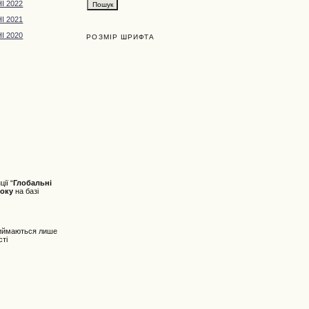
І 2022
І 2021
І 2020
РОЗМІР ШРИФТА
ії “
Глобальні
року
на базі
 приймаються лише
сті