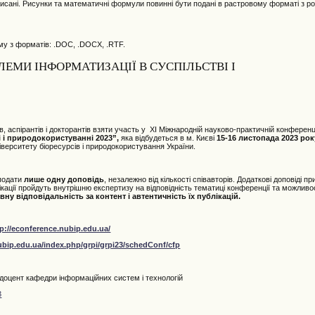
ідписані. Рисунки та математичні формули повинні бути подані в растровому форматі з р
му з форматів: .DOC, .DOCX, .RTF.
ЛЕМИ ІНФОРМАТИЗАЦІЇ В СУСПІЛЬСТВІ І
 аспірантів і докторантів взяти участь у XI Міжнародній науково-практичній конференці
і і природокористуванні 2023”,
яка відбудеться в м. Києві
15-16 листопада 2023 рок
верситету біоресурсів і природокористування України.
 подати
лише одну доповідь
, незалежно від кількості співавторів. Додаткові доповіді
ублікації пройдуть внутрішню експертизу на відповідність тематиці конференції та можливо
ну відповідальність за контент і автентичність їх публікацій.
tp://econference.nubip.edu.ua/
ubip.edu.ua/index.php/grpi/grpi23/schedConf/cfp
 доцент кафедри інформаційних систем і технологій
3