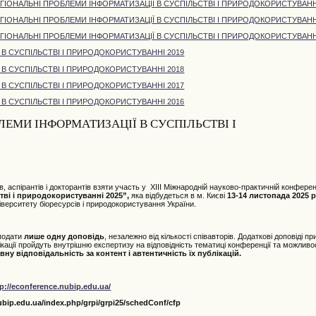
ЕГІОНАЛЬНІ ПРОБЛЕМИ ІНФОРМАТИЗАЦІЇ В СУСПІЛЬСТВІ І ПРИРОДОКОРИСТУВАНН
ЕГІОНАЛЬНІ ПРОБЛЕМИ ІНФОРМАТИЗАЦІЇ В СУСПІЛЬСТВІ І ПРИРОДОКОРИСТУВАНН
ЕГІОНАЛЬНІ ПРОБЛЕМИ ІНФОРМАТИЗАЦІЇ В СУСПІЛЬСТВІ І ПРИРОДОКОРИСТУВАНН
 В СУСПІЛЬСТВІ І ПРИРОДОКОРИСТУВАННІ 2019
 В СУСПІЛЬСТВІ І ПРИРОДОКОРИСТУВАННІ 2018
 В СУСПІЛЬСТВІ І ПРИРОДОКОРИСТУВАННІ 2017
 В СУСПІЛЬСТВІ І ПРИРОДОКОРИСТУВАННІ 2016
ЛЕМИ ІНФОРМАТИЗАЦІЇ В СУСПІЛЬСТВІ І
 аспірантів і докторантів взяти участь у XIII Міжнародній науково-практичній конференц
тві і природокористуванні 2025”,
яка відбудеться в м. Києві
13-14 листопада 2025 
верситету біоресурсів і природокористування України.
 подати
лише одну доповідь
, незалежно від кількості співавторів. Додаткові доповіді
ублікації пройдуть внутрішню експертизу на відповідність тематиці конференції та можливо
ну відповідальність за контент і автентичність їх публікацій.
tp://econference.nubip.edu.ua/
nubip.edu.ua/index.php/grpi/grpi25/schedConf/cfp