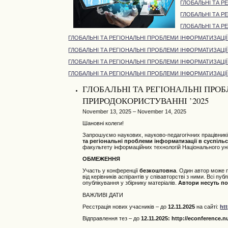
ГЛОБАЛЬНІ ТА Р
ГЛОБАЛЬНІ ТА Р
ГЛОБАЛЬНІ ТА Р
ГЛОБАЛЬНІ ТА РЕГІОНАЛЬНІ ПРОБЛЕМИ ІНФОРМАТИЗАЦІЇ
ГЛОБАЛЬНІ ТА РЕГІОНАЛЬНІ ПРОБЛЕМИ ІНФОРМАТИЗАЦІЇ
ГЛОБАЛЬНІ ТА РЕГІОНАЛЬНІ ПРОБЛЕМИ ІНФОРМАТИЗАЦІЇ
ГЛОБАЛЬНІ ТА РЕГІОНАЛЬНІ ПРОБЛЕМИ ІНФОРМАТИЗАЦІЇ
ГЛОБАЛЬНІ ТА РЕГІОНАЛЬНІ ПРОБ
ПРИРОДОКОРИСТУВАННІ ’2025
November 13, 2025 – November 14, 2025
Шановні колеги!
Запрошуємо наукових, науково-педагогічних працівників,
та регіональні проблеми інформатизації в суспільс
факультету інформаційних технологій Національного уні
ОБМЕЖЕННЯ
Участь у конференції
безкоштовна
. Один автор може
від керівників аспірантів у співавторстві з ними. Всі п
опублікування у збірнику матеріалів.
Автори несуть пов
ВАЖЛИВІ ДАТИ
Реєстрація нових учасників – до
12
.11.2025
на сайті:
ht
Відправлення тез – до
12.11.2025
: http://econference.