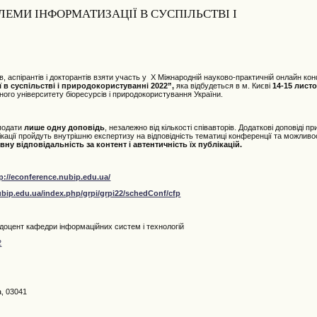
ЛЕМИ ІНФОРМАТИЗАЦІЇ В СУСПІЛЬСТВІ І
, аспірантів і докторантів взяти участь у X Міжнародній науково-практичній онлайн кон
 в суспільстві і природокористуванні 2022”,
яка відбудеться в м. Києві
14-15 лист
ного університету біоресурсів і природокористування України.
 подати
лише одну доповідь
, незалежно від кількості співавторів. Додаткові доповіді
ублікації пройдуть внутрішню експертизу на відповідність тематиці конференції та можливо
ну відповідальність за контент і автентичність їх публікацій.
p://econference.nubip.edu.ua/
ubip.edu.ua/index.php/grpi/grpi22/schedConf/cfp
 доцент кафедри інформаційних систем і технологій
2
а, 03041