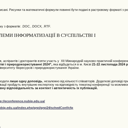
ідписані. Рисунки та математичні формули повинні бути подані в растровому форматі з р
му з форматів: .DOC, .DOCX, .RTF.
ЛЕМИ ІНФОРМАТИЗАЦІЇ В СУСПІЛЬСТВІ І
 аспірантів і докторантів взяти участь у XII Міжнародній науково-практичній конференц
тві і природокористуванні 2024”,
яка відбудеться в м. Києві
21-22 листопада 2024 
верситету біоресурсів і природокористування України.
 подати
лише одну доповідь
, незалежно від кількості співавторів. Додаткові доповіді
ублікації пройдуть внутрішню експертизу на відповідність тематиці конференції та можливо
ну відповідальність за контент і автентичність їх публікацій.
tp://econference.nubip.edu.ua/
ubip
.
edu
.
ua
/
index
.
php
/
grpi
/
grpi
24/
schedConf
/
cfp
4