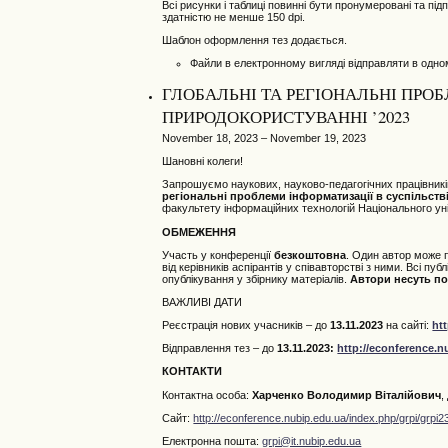
Всі рисунки і таблиці повинні бути пронумеровані та п
здатністю не менше 150 dpi.
Шаблон оформлення тез додається.
Файли в електронному вигляді відправляти в одно
ГЛОБАЛЬНІ ТА РЕГІОНАЛЬНІ ПРОБ
ПРИРОДОКОРИСТУВАННІ ’2023
November 18, 2023 – November 19, 2023
Шановні колеги!
Запрошуємо наукових, науково-педагогічних працівників,
регіональні проблеми інформатизації в суспільств
факультету інформаційних технологій Національного уні
ОБМЕЖЕННЯ
Участь у конференції
безкоштовна
. Один автор може
від керівників аспірантів у співавторстві з ними. Всі п
опублікування у збірнику матеріалів.
Автори несуть пов
ВАЖЛИВІ ДАТИ
Реєстрація нових учасників – до
13.11.2023
на сайті:
ht
Відправлення тез – до
13.11.2023
:
http://econference.n
КОНТАКТИ
Контактна особа:
Харченко Володимир Віталійович
,
Сайт:
http://econference.nubip.edu.ua/index.php/grpi/grpi2
Електронна пошта:
grpi@it.nubip.edu.ua