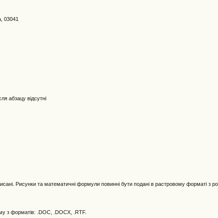
а, 03041
ісля абзацу відсутні
ідписані. Рисунки та математичні формули повинні бути подані в растровому форматі з р
му з форматів: .DOC, .DOCX, .RTF.