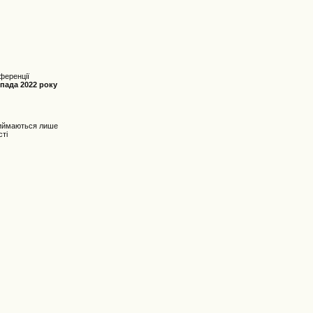
ференції
опада 2022 року
 приймаються лише
сті