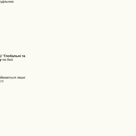
оздільною
ї “
Глобальні та
у
на базі
 приймаються лише
сті