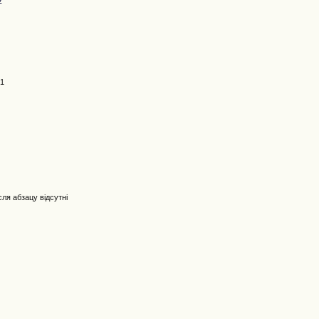
41
ісля абзацу відсутні