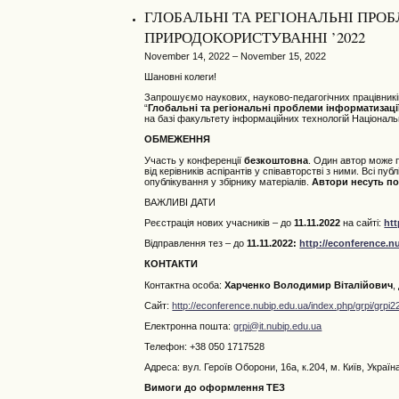
ГЛОБАЛЬНІ ТА РЕГІОНАЛЬНІ ПРОБ
ПРИРОДОКОРИСТУВАННІ ’2022
November 14, 2022 – November 15, 2022
Шановні колеги!
Запрошуємо наукових, науково-педагогічних працівників
“
Глобальні та регіональні проблеми інформатизації
на базі факультету інформаційних технологій Національ
ОБМЕЖЕННЯ
Участь у конференції
безкоштовна
. Один автор може
від керівників аспірантів у співавторстві з ними. Всі п
опублікування у збірнику матеріалів.
Автори несуть пов
ВАЖЛИВІ ДАТИ
Реєстрація нових учасників – до
11.11.2022
на сайті:
htt
Відправлення тез – до
11.11.2022
:
http://econference.n
КОНТАКТИ
Контактна особа:
Харченко Володимир Віталійович
,
Сайт:
http://econference.nubip.edu.ua/index.php/grpi/grpi2
Електронна пошта:
grpi@it.nubip.edu.ua
Телефон: +38 050 1717528
Адреса: вул. Героїв Оборони, 16а, к.204, м. Київ, Україн
Вимоги до оформлення ТЕЗ