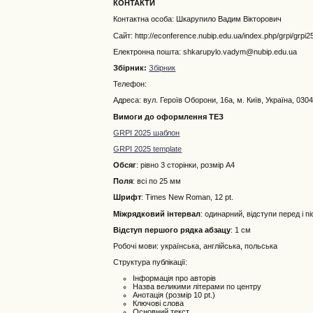
КОНТАКТИ
Контактна особа: Шкарупило Вадим Вікторович
Сайт: http://econference.nubip.edu.ua/index.php/grpi/grpi2
Електронна пошта:
shkarupylo.vadym@nubip.edu.ua
Збірник:
Збірник
Телефон:
Адреса: вул. Героїв Оборони, 16а, м. Київ, Україна, 030
Вимоги до оформлення ТЕЗ
GRPI 2025 шаблон
GRPI 2025 template
Обсяг
: рівно 3 сторінки, розмір А4
Поля
: всі по 25 мм
Шрифт
: Times New Roman, 12 pt.
Міжрядковий інтервал
: одинарний, відступи перед і п
Відступ першого рядка абзацу
: 1 см
Робочі мови: українська, англійська, польська
Структура публікації:
Інформація про авторів
Назва великими літерами по центру
Анотація (розмір 10 pt.)
Ключові слова
Основний текст