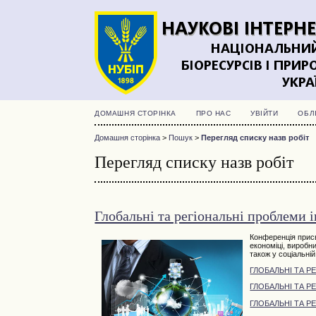
ДОМАШНЯ СТОРІНКА
ПРО НАС
УВІЙТИ
ОБЛ
Домашня сторінка
>
Пошук
>
Перегляд списку назв робіт
Перегляд списку назв робіт
Глобальні та регіональні проблеми 
Конференція прис
економіці, виробн
також у соціальній 
ГЛОБАЛЬНІ ТА Р
ГЛОБАЛЬНІ ТА Р
ГЛОБАЛЬНІ ТА Р