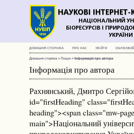
ДОМАШНЯ СТОРІНКА
ПРО НАС
УВІЙТИ
ОБЛІКОВИ
Домашня сторінка
>
Пошук
>
Інформація про автора
Інформація про автора
Рахнянський, Дмитро Сергійо
id="firstHeading" class="firstHe
heading"><span class="mw-page-
main">Національний університ
природокористування України