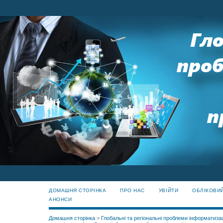
ДОМАШНЯ СТОРІНКА
ПРО НАС
УВІЙТИ
ОБЛІКОВИ
АНОНСИ
Домашня сторінка
>
Глобальні та регіональні проблеми інформатизац