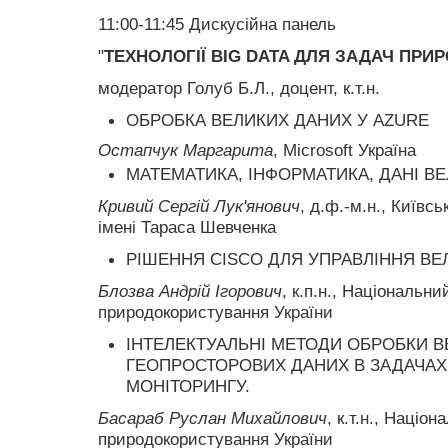
11:00-11:45
Дискусійна панель
"
ТЕХНОЛОГІЇ BIG DATA ДЛЯ ЗАДАЧ ПР
модератор Голуб Б.Л., доцент, к.т.н.
ОБРОБКА ВЕЛИКИХ ДАНИХ У AZURE
Остапчук Маргарита
, Microsoft Україна
МАТЕМАТИКА, ІНФОРМАТИКА, ДАНІ ВЕ
Кривий Сергій Лук'янович
, д.ф.-м.н., Київс
імені Тараса Шевченка
РІШЕННЯ CISCO ДЛЯ УПРАВЛІННЯ В
Блозва Андрій Ігорович
, к.п.н., Національни
природокористування України
ІНТЕЛЕКТУАЛЬНІ МЕТОДИ ОБРОБКИ В
ГЕОПРОСТОРОВИХ ДАНИХ В ЗАДАЧАХ
МОНІТОРИНГУ.
Басараб Руслан Михайлович
, к.т.н., Націо
природокористування України