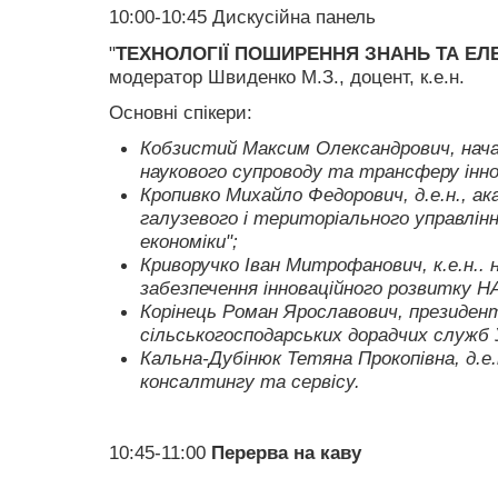
10:00-10:45
Дискусійна панель
"
ТЕХНОЛОГІЇ ПОШИРЕННЯ ЗНАНЬ ТА Е
модератор Швиденко М.З., доцент, к.е.н.
Основні спікери:
Кобзистий Максим Олександрович
, нач
наукового супроводу та трансферу інно
Кропивко Михайло Федорович
, д.е.н., 
галузевого і територіального управлін
економіки";
Криворучко Іван Митрофанович
, к.е.н.
забезпечення інноваційного розвитку Н
Корінець Роман Ярославович
, президент
сільськогосподарських дорадчих служб 
Кальна-Дубінюк Тетяна Прокопівна
, д.
консалтингу та сервісу.
10:45-11:00
Перерва на каву