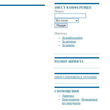
ЗМІСТ КОНФЕРЕНЦІЇ
Пошук
Перегляд
За конференцією
За автором
За назвою
РОЗМІР ШРИФТА
OPEN CONFERENCE SYSTEMS
СПОВІЩЕННЯ
Дивитися
Передплатити
/
Відмовитися
від передплати