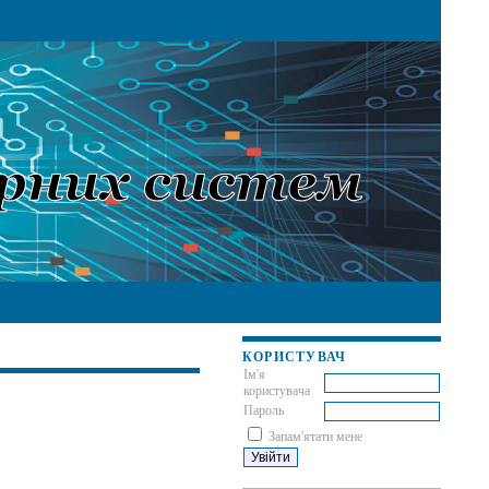
КОРИСТУВАЧ
Ім'я
користувача
Пароль
Запам'ятати мене