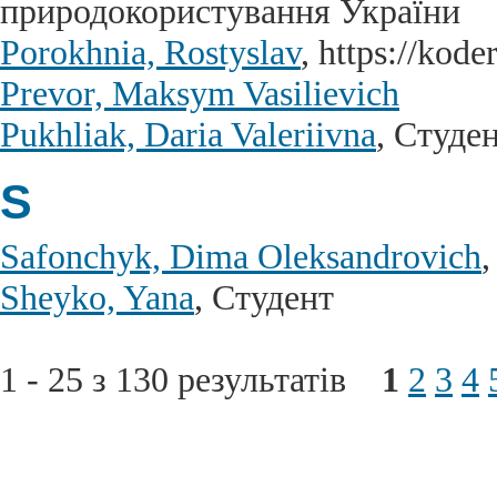
природокористування України
Porokhnia, Rostyslav
, https://kod
Prevor, Maksym Vasilievich
Pukhliak, Daria Valeriivna
, Студе
S
Safonchyk, Dima Oleksandrovich
Sheyko, Yana
, Студент
1 - 25 з 130 результатів
1
2
3
4