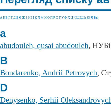
А
Б
В
Г
Ґ
Д
Е
Є
Ж
З
И
І
Ї
К
Л
М
Н
О
П
Р
С
Т
У
Ф
Х
Ц
Ч
Ш
Щ
Ь
Ю
Я
Всі
a
abudouleh, qusai abudouleh
, НУБ
B
Bondarenko, Andrii Petrovych
, С
D
Denysenko, Serhii Oleksandrovyc