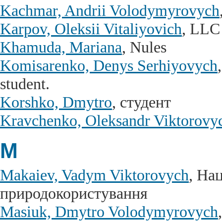
Kachmar, Andrii Volodymyrovych
Karpov, Oleksii Vitaliyovich
, LL
Khamuda, Mariana
, Nules
Komisarenko, Denys Serhiyovych
student.
Korshko, Dmytro
, студент
Kravchenko, Oleksandr Viktorovy
M
Makaiev, Vadym Viktorovych
, На
природокористування
Masiuk, Dmytro Volodymyrovych