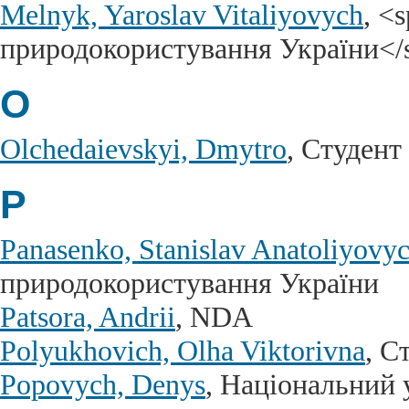
Melnyk, Yaroslav Vitaliyovych
, <
природокористування України</
O
Olchedaievskyi, Dmytro
, Студент
P
Panasenko, Stanislav Anatoliyovy
природокористування України
Patsora, Andrii
, NDA
Polyukhovich, Olha Viktorivna
, С
Popovych, Denys
, Національний у