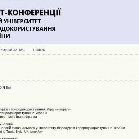
ІКОВИЙ ЗАПИС
ПОШУК
Ю
Я
Всі
сурсів і природокористування України</span>
і природокористування України
итет імені Івана Франка
хнологій
нологій Національного університету біоресурсів і природокористування України
ning Tools, Kyiv, Ukraine</p>
й