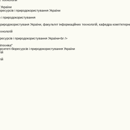
х технологій
 України
іоресурсів і природокористування України
в і природокористування
і природокористуваня України, факультет інформаційних технологій, кафедра комп’ютерн
ехнологій
оресурсів і природокористування України<br />
ітехніка"
рситеті біоресурсів і природокористування України
гій
гій