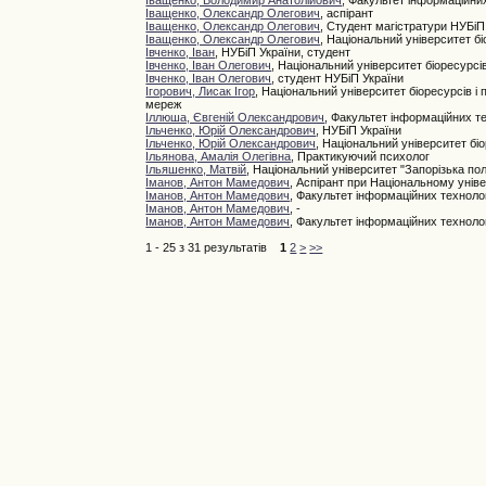
Іващенко, Володимир Анатолійович
, Факультет інформаційни
Іващенко, Олександр Олегович
, аспірант
Іващенко, Олександр Олегович
, Студент магістратури НУБіП
Іващенко, Олександр Олегович
, Національний університет б
Івченко, Іван
, НУБіП України, студент
Івченко, Іван Олегович
, Національний університет біоресурсі
Івченко, Іван Олегович
, студент НУБіП України
Ігорович, Лисак Ігор
, Національний університет біоресурсів 
мереж
Іллюша, Євгеній Олександрович
, Факультет інформаційних т
Ільченко, Юрій Олександрович
, НУБіП України
Ільченко, Юрій Олександрович
, Національний університет бі
Ільянова, Амалія Олегівна
, Практикуючий психолог
Ільяшенко, Матвій
, Національний університет "Запорізька пол
Іманов, Антон Мамедович
, Аспірант при Національному уніве
Іманов, Антон Мамедович
, Факультет інформаційних техноло
Іманов, Антон Мамедович
, -
Іманов, Антон Мамедович
, Факультет інформаційних техноло
1 - 25 з 31 результатів
1
2
>
>>