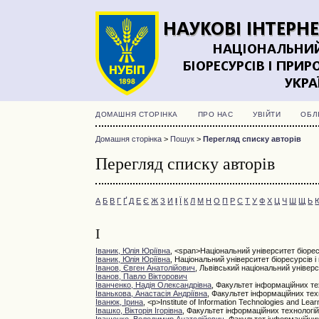
ДОМАШНЯ СТОРІНКА
ПРО НАС
УВІЙТИ
ОБЛ
Домашня сторінка
>
Пошук
>
Перегляд списку авторів
Перегляд списку авторів
А
Б
В
Г
Ґ
Д
Е
Є
Ж
З
И
І
Ї
К
Л
М
Н
О
П
Р
С
Т
У
Ф
Х
Ц
Ч
Ш
Щ
Ь
І
Іваник, Юлія Юріївна
, <span>Національний університет біоре
Іваник, Юлія Юріївна
, Національний університет біоресурсів 
Іванов, Євген Анатолійович
, Львівський національний універс
Іванов, Павло Вікторович
Іванченко, Надія Олександрівна
, Факультет інформаційних те
Іванькова, Анастасія Андріївна
, Факультет інформаційних тех
Іванюк, Ірина
, <p>Institute of Information Technologies and Lear
Івашко, Вікторія Ігорівна
, Факультет інформаційних технологі