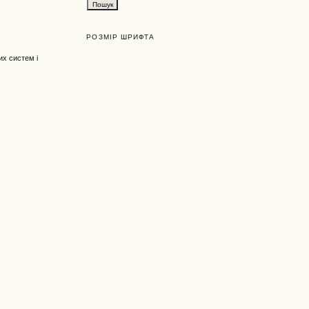
РОЗМІР ШРИФТА
их систем і