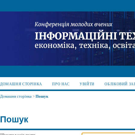
ДОМАШНЯ СТОРІНКА
ПРО НАС
УВІЙТИ
ОБЛІКОВИЙ ЗА
Домашня сторінка
>
Пошук
Пошук
Шукати в усіх полях