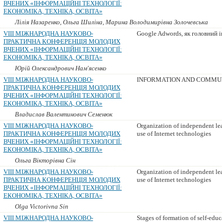
ВЧЕНИХ «ІНФОРМАЦІЙНІ ТЕХНОЛОГІЇ:
ЕКОНОМІКА, ТЕХНІКА, ОСВІТА»
Лілія Назаренко, Ольга Шиліна, Марина Володимирівна Золочевська
VIII МІЖНАРОДНА НАУКОВО-
Google Adwords, як головний 
ПРАКТИЧНА КОНФЕРЕНЦІЯ МОЛОДИХ
ВЧЕНИХ «ІНФОРМАЦІЙНІ ТЕХНОЛОГІЇ:
ЕКОНОМІКА, ТЕХНІКА, ОСВІТА»
Юрій Олександрович Нам'ясенко
VIII МІЖНАРОДНА НАУКОВО-
INFORMATION AND COMMUN
ПРАКТИЧНА КОНФЕРЕНЦІЯ МОЛОДИХ
ВЧЕНИХ «ІНФОРМАЦІЙНІ ТЕХНОЛОГІЇ:
ЕКОНОМІКА, ТЕХНІКА, ОСВІТА»
Владислав Валентинович Семенюк
VIII МІЖНАРОДНА НАУКОВО-
Organization of independent lea
ПРАКТИЧНА КОНФЕРЕНЦІЯ МОЛОДИХ
use of Internet technologies
ВЧЕНИХ «ІНФОРМАЦІЙНІ ТЕХНОЛОГІЇ:
ЕКОНОМІКА, ТЕХНІКА, ОСВІТА»
Ольга Вікторівна Сін
VIII МІЖНАРОДНА НАУКОВО-
Organization of independent lea
ПРАКТИЧНА КОНФЕРЕНЦІЯ МОЛОДИХ
use of Internet technologies
ВЧЕНИХ «ІНФОРМАЦІЙНІ ТЕХНОЛОГІЇ:
ЕКОНОМІКА, ТЕХНІКА, ОСВІТА»
Olga Victorivna Sin
VIII МІЖНАРОДНА НАУКОВО-
Stages of formation of self-edu