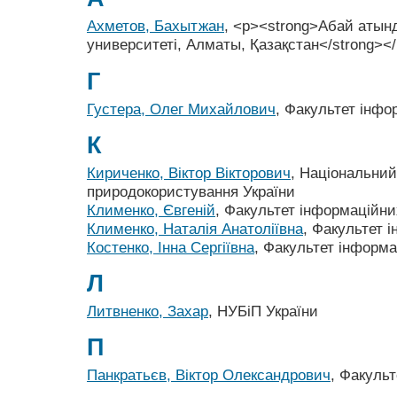
Ахметов, Бахытжан
, <p><strong>Абай атын
университеті, Алматы, Қазақстан</strong><
Г
Густера, Олег Михайлович
, Факультет інфо
К
Кириченко, Віктор Вікторович
, Національний
природокористування України
Клименко, Євгеній
, Факультет інформаційни
Клименко, Наталія Анатоліївна
, Факультет 
Костенко, Інна Сергіївна
, Факультет інформа
Л
Литвненко, Захар
, НУБіП України
П
Панкратьєв, Віктор Олександрович
, Факуль