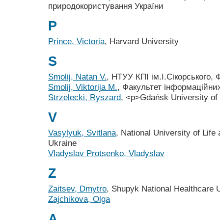
природокористування України
P
Prince, Victoria
, Harvard University
S
Smolij, Natan V.
, НТУУ КПІ ім.І.Сікорського,
Smolij, Viktorija М.
, Факультет інформаційни
Strzelecki, Ryszard
, <p>Gdańsk University of
V
Vasylyuk, Svitlana
, National University of Lif
Ukraine
Vladyslav Protsenko, Vladyslav
Z
Zaitsev, Dmytro
, Shupyk National Healthcare U
Zajchikova, Olga
А