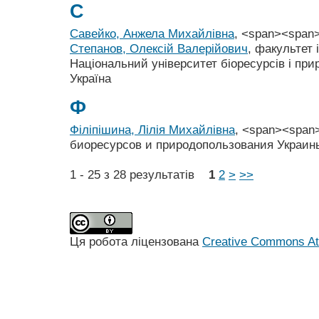
С
Савейко, Анжела Михайлівна
, <span><span
Степанов, Олексій Валерійович
, факультет 
Національний університет біоресурсів і при
Україна
Ф
Філіпішина, Лілія Михайлівна
, <span><span
биоресурсов и природопользования Украин
1 - 25 з 28 результатів
1
2
>
>>
Ця робота ліцензована
Creative Commons Att