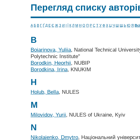
Перегляд списку авторі
А
Б
В
Г
Ґ
Д
Е
Є
Ж
З
И
І
Ї
К
Л
М
Н
О
П
Р
С
Т
У
Ф
Х
Ц
Ч
Ш
Щ
Ь
Ю
Я
Всі
B
Boiarinova, Yuliia
, National Technical Universit
Polytechnic Institute"
Borodkin, Heorhii
, NUBIP
Borodkina, Irina
, KNUKIM
H
Holub, Bella
, NULES
M
Milovidov, Yurii
, NULES of Ukraine, Kyiv
N
Nikolaienko, Dmytro
, Національний університ