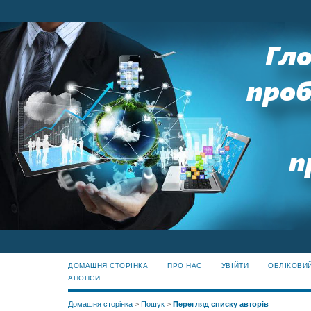
ДОМАШНЯ СТОРІНКА
ПРО НАС
УВІЙТИ
ОБЛІКОВИ
АНОНСИ
Домашня сторінка
>
Пошук
>
Перегляд списку авторів