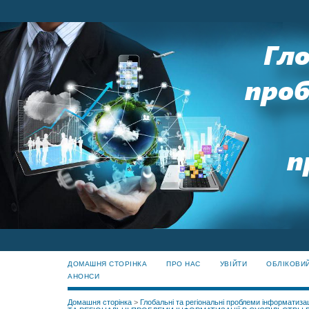
ДОМАШНЯ СТОРІНКА
ПРО НАС
УВІЙТИ
ОБЛІКОВИ
АНОНСИ
Домашня сторінка
>
Глобальні та регіональні проблеми інформатизац