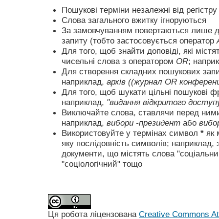
Пошукові терміни незалежні від регістру
Слова загального вжитку ігноруються
За замовчуванням повертаються лише д
запиту (тобто застосовується оператор
Для того, щоб знайти доповіді, які містя
чисельні слова з оператором
OR
; напри
Для створення складних пошукових запи
наприклад,
архів ((журнал OR конферен
Для того, щоб шукати цільні пошукові ф
наприклад,
"видання відкритого доступ
Виключайте слова, ставлячи перед ни
наприклад,
вибори -президент
або
вибо
Використовуйте у термінах символ
*
як 
яку послідовність символів; наприклад,
документи, що містять слова "соціальний
"соціологічний" тощо
Ця робота ліцензована
Creative Commons Att