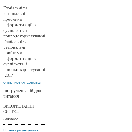
Глобальні та
регіональні
проблеми
інформатизації в
суспільстві і
природокористуванні
Глобальні та
регіональні
проблеми
інформатизації в
суспільстві і
природокористуванні
’2017
ОПУБЛІКОВАНІ ДОПОВІДІ
Інструментарій для
читання
ВИКОРИСТАННЯ
СИСТЕ...
Боярінова
Політика рецензування