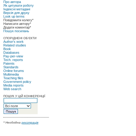
Про автора
Як цитувати роботу
Індексні метадані
Версія для друку
Look up terms
Повідомити колегу*
Написати автору*
Додати коментар*
Пошук посилань
СПОРІДНЕНІ ОБ'ЄКТИ
Author's work
Related studies
Book
Databases
Pay-per-view
Tech. reports
Patents
Standards
Online forums
Multimedia
Teaching files
Government policy
Media reports
Web search
ПОШУК У ЦІЙ КОНФЕРЕНЦІЇ
* Необхідна
реєстрація