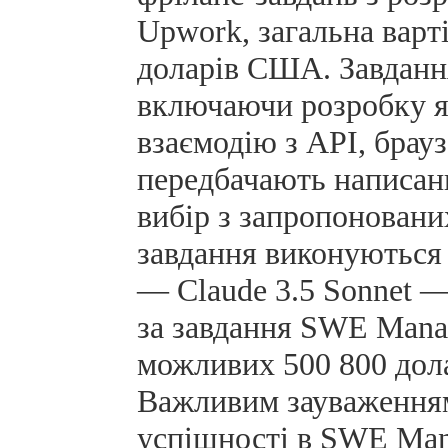
Upwork, загальна варт
доларів США. Завдання
включаючи розробку як
взаємодію з API, брау
передбачають написанн
вибір з запропоновани
завдання виконуються
— Claude 3.5 Sonnet —
за завдання SWE Mana
можливих 500 800 дол
Важливим зауваженням
успішності в SWE Man