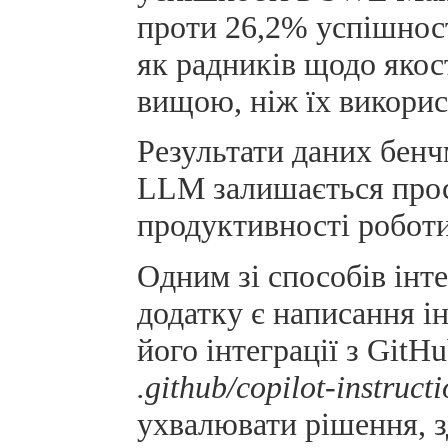
проти 26,2% успішнос
як радників щодо якост
вищою, ніж їх викорис
Результати даних бенч
LLM залишається прос
продуктивності роботи
Одним зі способів інт
додатку є написання і
його інтеграції з GitH
.github/copilot-instruct
ухвалювати рішення, 