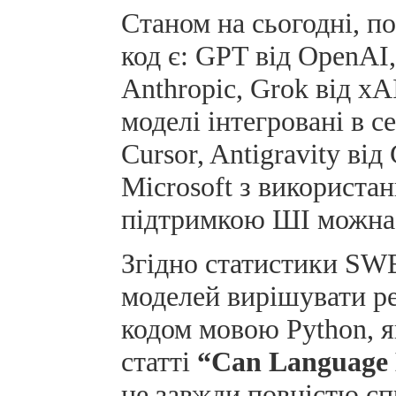
Станом на сьогодні, 
код є: GPT від OpenAI,
Anthropic, Grok від x
моделі інтегровані в 
Cursor, Antigravity від
Microsoft з використа
підтримкою ШІ можна 
Згідно статистики SWE
моделей вирішувати ре
кодом мовою Python, я
статті
“Can Language 
не завжди повністю сп